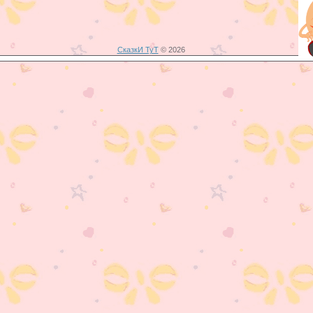
СказкИ ТуТ
© 2026