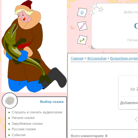
Добро п
Пятниц
Главная
»
Фотоальбом
»
Волшебник изумр
Выбор сказок
Добавлен
6
Слушать и скачать аудиосказки
Начало сказки
Зарубежные сказки
Русские сказки
События
Всего комментариев
:
0