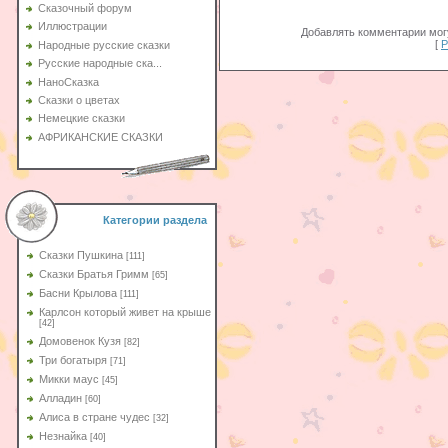
Сказочный форум
Иллюстрации
Добавлять комментарии могу
[
Р
Народные русские сказки
Русские народные ска...
НаноСказка
Сказки о цветах
Немецкие сказки
АФРИКАНСКИЕ СКАЗКИ
Категории раздела
Сказки Пушкина
[111]
Сказки Братья Гримм
[65]
Басни Крылова
[111]
Карлсон который живет на крыше
[42]
Домовенок Кузя
[82]
Три богатыря
[71]
Микки маус
[45]
Алладин
[60]
Aлиса в стране чудес
[32]
Незнайка
[40]