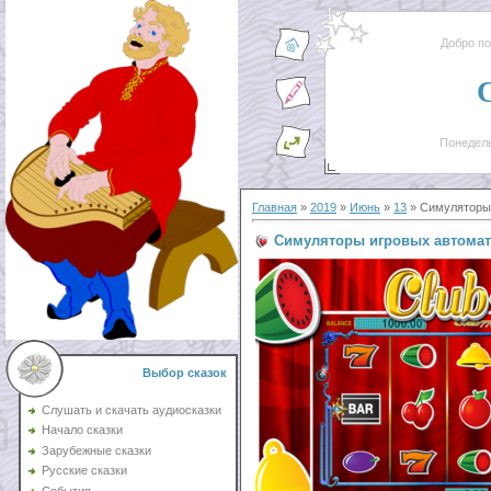
Добро п
Понедель
Главная
»
2019
»
Июнь
»
13
» Симуляторы 
Симуляторы игровых автомато
Выбор сказок
Слушать и скачать аудиосказки
Начало сказки
Зарубежные сказки
Русские сказки
События