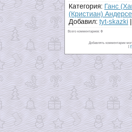
Категория
:
Ганс (Ха
(Кристиан) Андерс
Добавил
:
tyt-skazki
Всего комментариев
:
0
Добавлять комментарии могу
[
Р