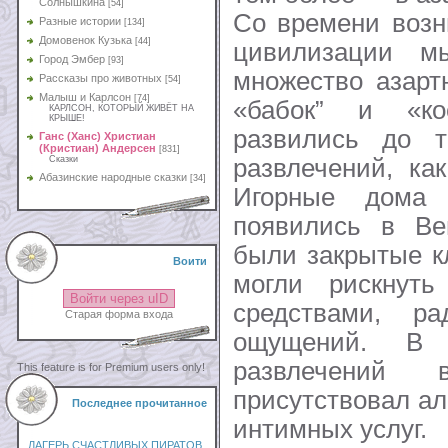
Солнышкина
[54]
Со времени возн
Разные истории
[134]
Домовенок Кузька
[44]
цивилизации м
Город Эмбер
[93]
множество азарт
Рассказы про животных
[54]
Малыш и Карлсон
[74]
«бабок” и «ко
КАРЛСОН, КОТОРЫЙ ЖИВЁТ НА
КРЫШЕ!
развились до т
Ганс (Ханс) Христиан
(Кристиан) Андерсен
[831]
развлечений, ка
Сказки
Абазинские народные сказки
[34]
Игорные дома
появились в Ве
были закрытые к
Воити
могли рискнут
Войти через uID
средствами, р
Старая форма входа
ощущений. В 
развлечений 
This feature is for Premium users only!
присутствовал ал
Последнее прочитанное
интимных услуг.
ЛАГЕРЬ СЧАСТЛИВЫХ ПИРАТОВ