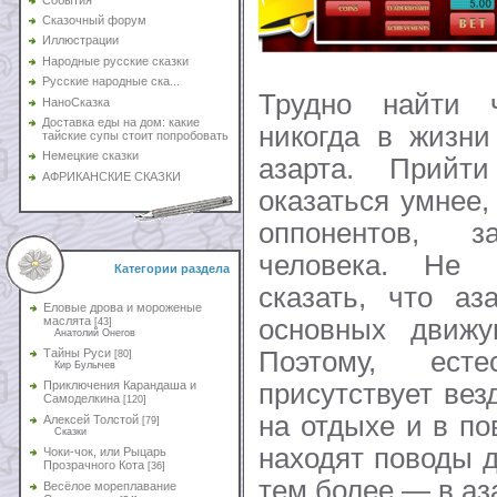
Сказочный форум
Иллюстрации
Народные русские сказки
Русские народные ска...
Трудно найти 
НаноСказка
Доставка еды на дом: какие
никогда в жизни
тайские супы стоит попробовать
Немецкие сказки
азарта. Прий
АФРИКАНСКИЕ СКАЗКИ
оказаться умнее,
оппонентов, 
человека. Не 
Категории раздела
сказать, что аз
Еловые дрова и мороженые
основных движу
маслята
[43]
Анатолий Онегов
Поэтому, ест
Тайны Руси
[80]
Кир Булычев
присутствует вез
Приключения Карандаша и
Самоделкина
[120]
на отдыхе и в п
Алексей Толстой
[79]
Сказки
находят поводы д
Чоки-чок, или Рыцарь
Прозрачного Кота
[36]
тем более — в аз
Весёлое мореплавание