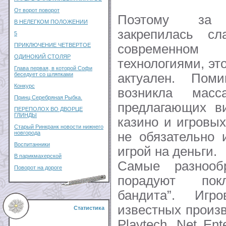
От ворот поворот
Поэтому за
В НЕЛЕГКОМ ПОЛОЖЕНИИ
закрепилась с
5
современном
ПРИКЛЮЧЕНИЕ ЧЕТВЕРТОЕ
ОДИНОКИЙ СТОЛЯР
технологиями, эт
Глава первая, в которой Софи
актуален. Пом
беседует со шляпками
Конкурс
возникла масс
Принц Серебряная Рыбка.
предлагающих в
ПЕРЕПОЛОХ ВО ДВОРЦЕ
ГЛИНДЫ
казино и игровых
Старый Ринкранк новости нижнего
не обязательно 
новгорода
Воспитанники
игрой на деньги.
В парикмахерской
Самые разнооб
Поворот на дороге
порадуют покл
бандита”. Игр
известных произв
Статистика
Playtech, Net Ent