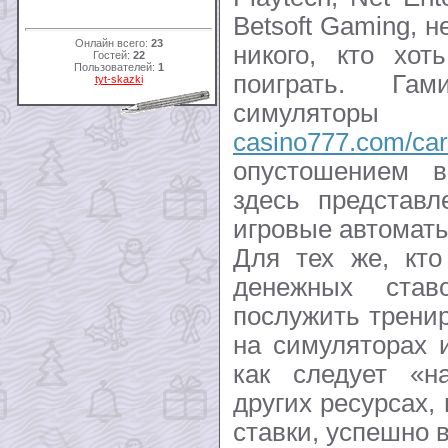
Betsoft Gaming, 
Онлайн всего:
23
никого, кто хот
Гостей:
22
Пользователей:
1
поиграть. Га
tyt-skazki
симулято
casino777.com/card
опустошением в
здесь представл
игровые автоматы
Для тех же, кто
денежных ста
послужить трени
на симуляторах 
как следует «н
других ресурсах
ставки, успешно 