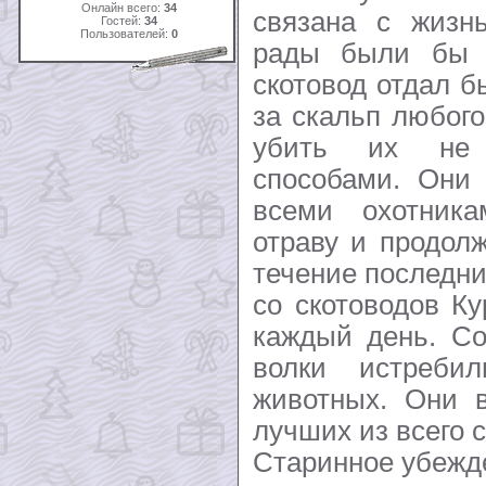
Онлайн всего:
34
связана с жизнь
Гостей:
34
Пользователей:
0
рады были бы 
скотовод отдал 
за скальп любого
убить их не 
способами. Они 
всеми охотника
отраву и продол
течение последни
со скотоводов К
каждый день. Со
волки истреби
животных. Они 
лучших из всего 
Старинное убежде