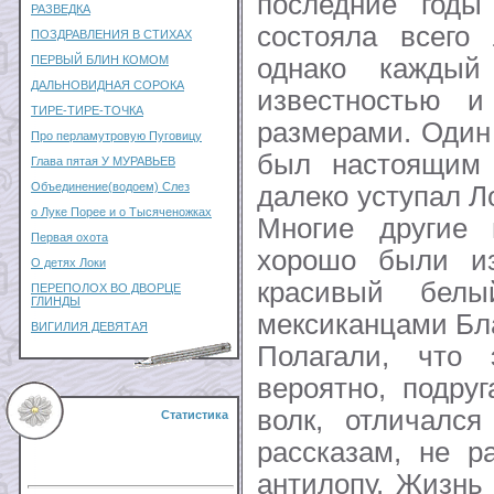
последние годы
РАЗВЕДКА
состояла всего
ПОЗДРАВЛЕНИЯ В СТИХАХ
однако каждый
ПЕРВЫЙ БЛИН КОМОМ
ДАЛЬНОВИДНАЯ СОРОКА
известностью и
ТИРЕ-ТИРЕ-ТОЧКА
размерами. Один
Про перламутровую Пуговицу
был настоящим 
Глава пятая У МУРАВЬЕВ
Объединение(водоем) Слез
далеко уступал Л
о Луке Порее и о Тысяченожках
Многие другие 
Первая охота
хорошо были из
О детях Локи
красивый бел
ПЕРЕПОЛОХ ВО ДВОРЦЕ
ГЛИНДЫ
мексиканцами Бл
ВИГИЛИЯ ДЕВЯТАЯ
Полагали, что
вероятно, подру
волк, отличался
Статистика
рассказам, не р
антилопу. Жизнь