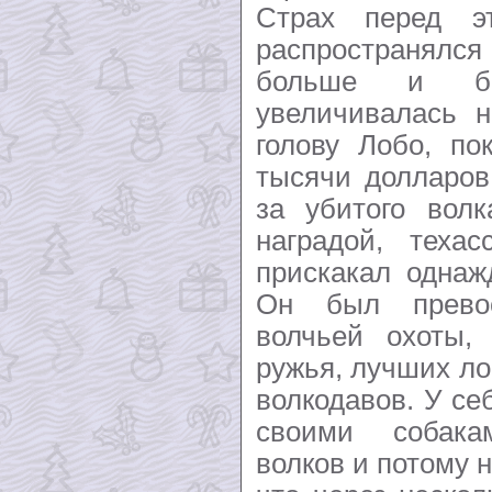
Страх перед э
распространялся
больше и бо
увеличивалась н
голову Лобо, по
тысячи долларов
за убитого волк
наградой, техас
прискакал однаж
Он был прево
волчьей охоты,
ружья, лучших л
волкодавов. У се
своими собак
волков и потому 