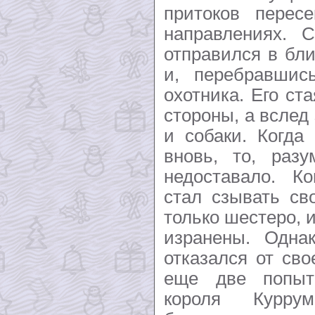
притоков перес
направлениях. 
отправился в бл
и, перебравшис
охотника. Его ст
стороны, а вслед
и собаки. Когда
вновь, то, разу
недоставало. К
стал сзывать св
только шестеро, 
изранены. Однак
отказался от св
еще две попыт
короля Курр