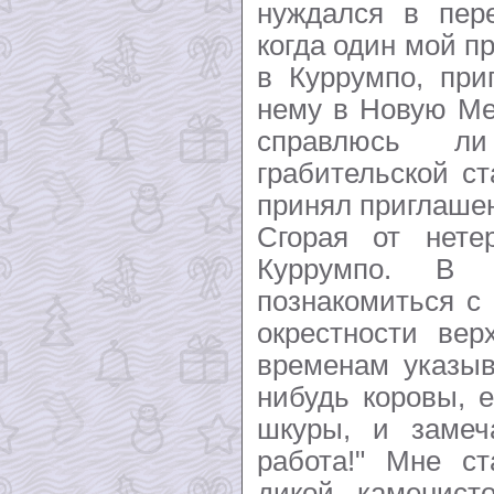
нуждался в пер
когда один мой 
в Куррумпо, при
нему в Новую Ме
справлюсь л
грабительской ст
принял приглаше
Сгорая от нете
Куррумпо. В 
познакомиться с
окрестности вер
временам указыв
нибудь коровы, 
шкуры, и замеч
работа!" Мне ст
дикой каменист