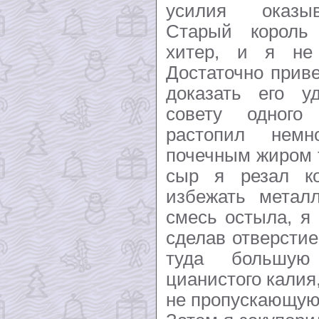
усилия оказы
Старый король
хитер, и я не 
Достаточно прив
доказать его у
совету одного
растопил нем
почечным жиром т
сыр я резал к
избежать металл
смесь остыла, я 
сделав отверстие
туда большую
цианистого калия,
не пропускающую 