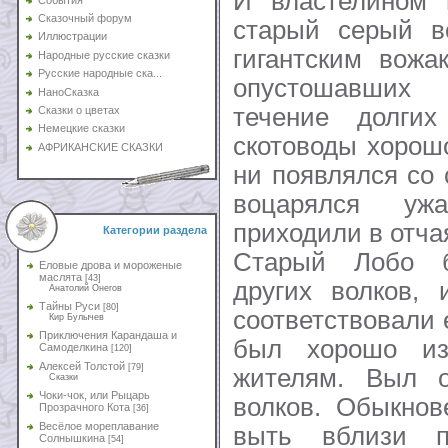
И властелином 
Сказочный форум
старый серый в
Иллюстрации
гигантским вожа
Народные русские сказки
Русские народные ска...
опустошавших
НаноСказка
течение долги
Сказки о цветах
Немецкие сказки
скотоводы хорошо
АФРИКАНСКИЕ СКАЗКИ
ни появлялся со 
воцарялся уж
приходили в отча
Категории раздела
Старый Лобо 
Еловые дрова и мороженые
маслята
[43]
других волков, 
Анатолий Онегов
Тайны Руси
[80]
соответствовали е
Кир Булычев
Приключения Карандаша и
был хорошо из
Самоделкина
[120]
Алексей Толстой
[79]
жителям. Выл о
Сказки
Чоки-чок, или Рыцарь
волков. Обыкнов
Прозрачного Кота
[36]
Весёлое мореплавание
выть вблизи п
Солнышкина
[54]