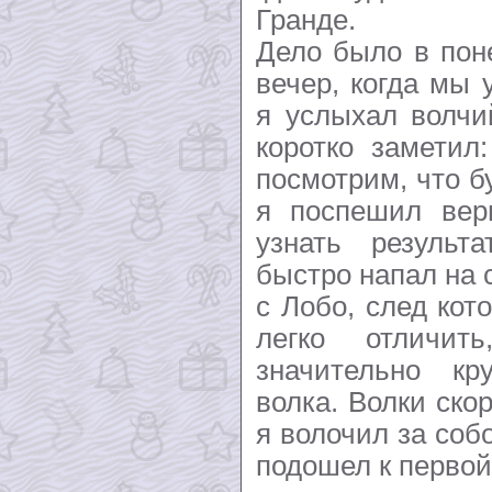
Гранде.
Дело было в понедельник, и в тот самый вечер, когда мы уже собирались уезжать, я услыхал волчий вой. Один из ковбоев коротко заметил: - А, вот и он! Теперь посмотрим, что будет. На следующее утро я поспешил вернуться, желая поскорее узнать результаты моей хитрости. Я быстро напал на следы хищников во главе с Лобо, след которого всегда можно было легко отличить, так как он был значительно крупнее следа обычного волка. Волки скоро почуяли мясо, которое я волочил за собой. Я убедился, что Лобо подошел к первой приманке, обнюхал ее и в конце концов взял приманку. Тут я не мог скрыть своей радости. - Наконец-то он попался! - воскликнул я. - Скоро я увижу его мертвым. И я поскакал вперед, не сводя глаз с больших следов, оставленных его лапами в пыли. Они довели меня до того места, где я бросил вторую приманку, и я увидел, что она тоже исчезла. Как я ликовал при этом! Теперь он попался мне! И, вероятно, еще несколько других волков из его стаи. Но широкий след его лап не исчезал с дороги, и хотя я поднимался на стременах и осматривал всю равнину, я нигде не мог разглядеть мертвого волка. Я поехал дальше по его следу и увидел, что третья приманка тоже исчезла, а след вел дальше, к четвертой приманке. И тут я убедился, что Лобо не проглотил ни одной из них, а только тащил их в своей пасти и затем, сложив в кучу, загрязнил их своими нечистотами, чтобы выразить свое полное презрение к моей хитрости. Сделав это, он свернул в другую сторону и отправился по своим делам вместе со всей стаей, которую он оберегал так бдительно… Я привел только один из многих подобных же случаев, убедивших меня, что с этим разбойником нельзя справиться посредством отравы. Я выписал капканы и, ожидая их прибытия, занялся истреблением обыкновенных волков прерий и прочих ее хищных обитателей. Однажды мне пришлось наблюдать еще один случай, доказавший поразительное лукавство Лобо. Подчиненные ему волки, нередко ради одного только развлечения, распугивали и убивали овец, которых они, впрочем, очень редко пожирали. Овцы обыкновенно пасутся стадами в несколько тысяч голов под наблюдением пастухов. На ночь их загоняют в защищенное место, где-нибудь по соседству, и с каждой стороны стада ночует пастух. Овцы настолько бестолковы, что малейший пустяк заставляет их бросаться куда попало, но все же у них существует твердо укоренившаяся привычка всегда следовать за своим вожаком. Пастухи используют эту привычку овец и вводят в овечье стадо с полдюжины козлов. Овцы признают превосходство ума этих бородачей и, если ночью возникает тревога, собираются вокруг козлов. Однажды ночью, в конце ноября, два пастуха были разбужены нападением волков. Все стадо сбилось вокруг козлов, которые не отличались ни тупостью, ни трусливостью и твердо сохраняли свое место, храбро готовясь к отпору. Но - увы! - не простой волк руководил этим нападением. Старый Лобо, этот "волк-оборотень", знал не хуже пастухов, что моральную силу стада представляют именно козлы, и поэтому, быстро проскочив по спинам тесно скучившихся овец, бросился на их вожаков и мгновенно покончил с ними. Злополучные овцы тотчас же разбежались во все стороны. В течение многих недель после этого ко мне почти ежедневно обращался какой-нибудь встревоженный пастух: - Не встречались ли вам где-нибудь заблудившиеся овцы с клеймом "Ото"? И почти всегда мне приходилось отвечать: - Да, я наткнулся на пять или шесть овечьих трупов у Бриллиантового источника. Или: - Нет, я не видал, но Хуан Мейр два дня назад видел около двадцати только что зарезанных волками овец на Кедровом холме. Наконец прибыли волчьи капканы, и я проработал с двумя помощниками целую неделю, чтобы установить их. Мы не жалели трудов и усилий, и я пользовался всяким изобретением, которое, как мне казалось, могло обеспечить нам успех. На следующий день после того, как были поставлены капканы, я поехал осматривать их и скоро напал на след Лобо, который вел от одного капкана к другому. По этим следам я прочел всю историю его ночных похождений. Он рыскал в темноте и, хотя капканы были тщательно запрятаны, сразу же обнаружил первый из них. Остановив стаю, он начал старательно разгребать землю вокруг, пока не нашел капкан, а также цепь и бревно. Оставив капкан на 