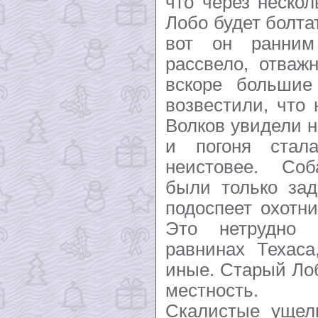
что через нескол
Лобо будет болтат
вот он ранним
рассвело, отваж
вскоре большие
возвестили, что
Волков увидели н
и погоня стал
неистовее. Соб
были только зад
подоспеет охотни
Это нетрудно 
равнинах Техаса
иные. Старый Ло
местность.
Скалистые ущел