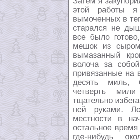
Затем я закупор
этой работы я
вымоченных в теп
старался не дыш
все было готово
мешок из сыром
вымазанный кро
волоча за собой
привязанные на в
десять миль, 
четверть мили
тщательно избега
ней руками. Л
местности в на
остальное время
где-нибудь ок