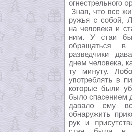
огнестрельного о
Зная, что все жи
ружья с собой, 
на человека и ст
ним. У стаи бы
обращаться в 
разведчики дав
днем человека, к
ту минуту. Лоб
употреблять в п
которые были уб
было спасением д
давало ему во
обнаружить прик
рук и присутств
стая была в п