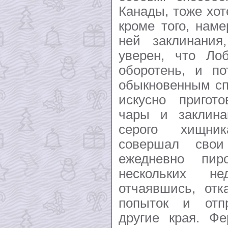
Канады, тоже хот
кроме того, нам
ней заклинания
уверен, что Ло
оборотень, и по
обыкновенным сп
искусно пригот
чары и заклина
серого хищни
совершал свои
ежедневно пи
нескольких не
отчаявшись, отк
попыток и отп
другие края. Ф