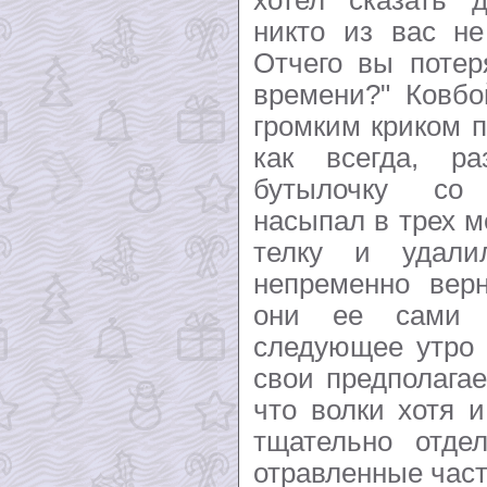
никто из вас не
Отчего вы потер
времени?" Ковбо
громким криком п
как всегда, р
бутылочку со
насыпал в трех м
телку и удали
непременно верн
они ее сами 
следующее утро 
свои предполага
что волки хотя и
тщательно отде
отравленные час