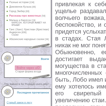
привлекая к себ
Разные истории
[134]
Домовенок Кузька
[44]
ущелье раздавал
Город Эмбер
[93]
Рассказы про животных
волчьего вожака
[54]
Малыш и Карлсон
[74]
беспокойство, и 
КАРЛСОН, КОТОРЫЙ ЖИВЁТ НА
КРЫШЕ!
Ганс (Ханс) Христиан (Кристиан)
придется услыха
Андерсен
[830]
Сказки
в стадах. Стая 
Абазинские народные сказки
[34]
никак не мог пон
Обыкновенно, е
достигает выд
Воити
могущества в ста
Войти через uID
многочисленных 
Старая форма входа
быть, Лобо имел 
This feature is for Premium users only!
ему хотелось им
его свирепый
Последнее прочитанное
увеличению стаи.
Старый замок в лесу