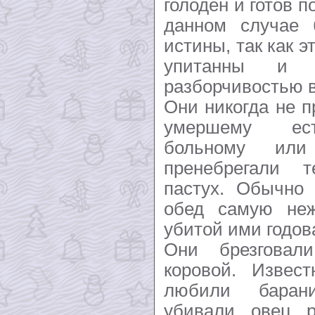
голоден и готов п
данном случае 
истины, так как 
упитанны и о
разборчивостью в
Они никогда не п
умершему ест
больному ил
пренебрегали 
пастух. Обычно
обед самую неж
убитой ими годов
Они брезгова
коровой. Извес
любили баран
убивали овец 