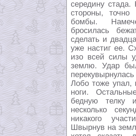
середину стада.
стороны, точно 
бомбы. Намеч
бросилась бежа
сделать и двадца
уже настиг ее. С
изо всей силы у
землю. Удар был
перекувырнулась 
Лобо тоже упал, 
ноги. Остальны
бедную телку 
несколько секу
никакого учас
Швырнув на земл
хотел сказать д