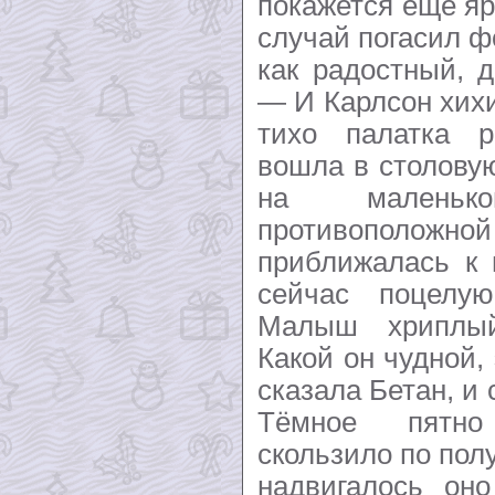
покажется ещё яр
случай погасил 
как радостный, 
— И Карлсон хихи
тихо палатка р
вошла в столову
на маленьк
противоположн
приближалась к 
сейчас поцелу
Малыш хриплый
Какой он чудной,
сказала Бетан, и
Тёмное пятно
скользило по пол
надвигалось он