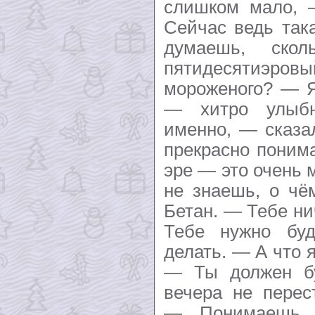
слишком мало, 
Сейчас ведь так
думаешь, скол
пятидесяти
мороженого? — Я
— хитро улыб
именно, — сказ
прекрасно поним
эре — это очень 
не знаешь, о чё
Бетан. — Тебе ни
Тебе нужно буд
делать. — А что 
— Ты должен бу
вечера не перес
— Понимаешь, 