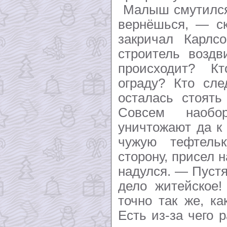
Малыш смутился.
вернёшься, — ск
закричал Карл
строитель воздв
происходит? К
ограду? Кто сле
осталась стоять
Совсем наобо
уничтожают да к
чужую тефтель
сторону, присел 
надулся. — Пуст
дело житейское
точно так же, к
Есть из-за чего 