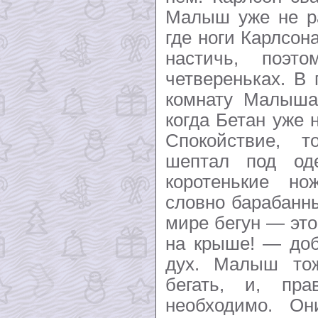
Малыш уже не ра
где ноги Карлсона
настичь, поэт
четвереньках. В
комнату Малыша 
когда Бетан уже 
Спокойствие, т
шептал под од
коротенькие но
словно барабанн
мире бегун — это
на крыше! — доб
дух. Малыш то
бегать, и, пр
необходимо. Он