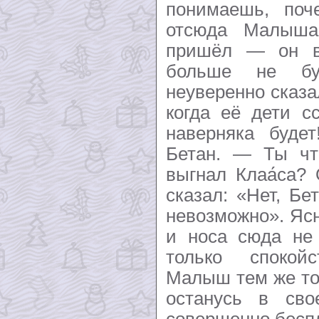
понимаешь, поч
отсюда Малыш
пришёл — он в
больше не бу
неуверенно сказа
когда её дети с
наверняка буде
Бетан. — Ты чт
выгнал Клаа́са?
сказал: «Нет, Бе
невозможно». Ясн
и носа сюда не 
только спокой
Малыш тем же то
останусь в сво
совершенно беспл