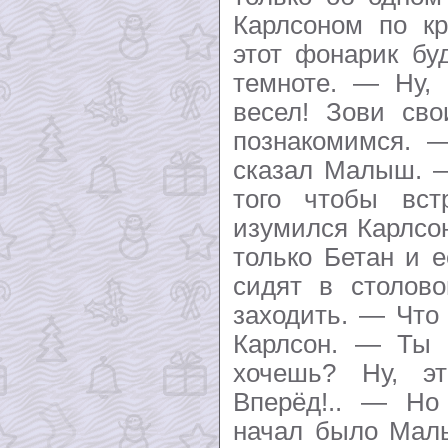
Карлсоном по кр
этот фонарик бу
темноте. — Ну,
весел! Зови св
познакомимся. 
сказал Малыш. —
того чтобы вс
изумился Карлсо
только Бетан и 
сидят в столово
заходить. — Что
Карлсон. — Ты 
хочешь? Ну, э
Вперёд!.. — Н
начал было Мал