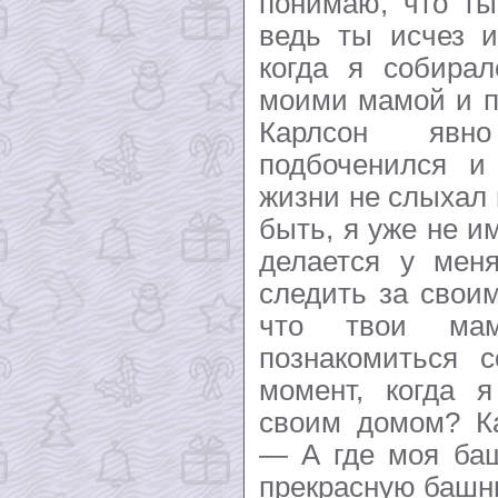
понимаю, что ты
ведь ты исчез и
когда я собирал
моими мамой и п
Карлсон явн
подбоченился и
жизни не слыхал 
быть, я уже не и
делается у мен
следить за свои
что твои ма
познакомиться 
момент, когда 
своим домом? Ка
— А где моя ба
прекрасную башню