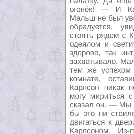
палатку. Да ещё
огонёк! — И Ка
Мальш не был уве
обрадуется, ув
стоять рядом с 
одеялом и свети
здорово, так ин
захватывало. Ма
тем же успехом 
комнате, остав
Карлсон никак 
могу мириться с
сказал он. — Мы 
бы это ни стоил
двигаться к две
Карлсоном. Из-