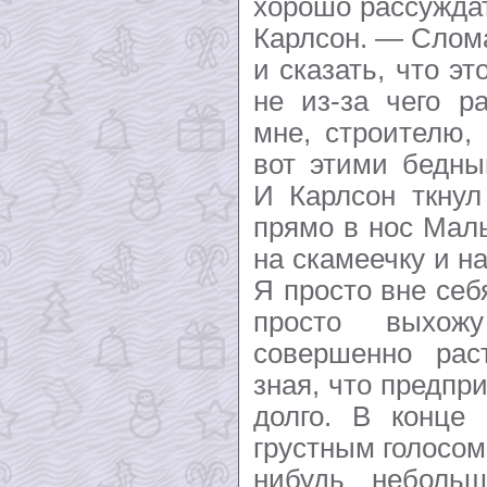
хорошо рассужда
Карлсон. — Слома
и сказать, что эт
не из-за чего р
мне, строителю,
вот этими бедны
И Карлсон ткнул
прямо в нос Мал
на скамеечку и н
Я просто вне себ
просто выхо
совершенно рас
зная, что предпр
долго. В конце 
грустным голосом
нибудь небольш