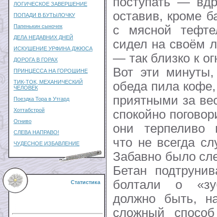
поступать — вдр
ЛОГИЧЕСКОЕ ЗАВЕРШЕНИЕ
оставив, кроме б
ПОПАДИ В БУТЫЛОЧКУ
с мясной тефте
Папенькин сыночек
ДЕЛА НЕДАВНИХ ДНЕЙ
сидел на своём 
ИСКУШЕНИЕ УРФИНА ДЖЮСА
— так близко к ог
ДОРОГА В ГОРАХ
Вот эти минуты,
ПРИНЦЕССА НА ГОРОШИНЕ
ТИК-ТОК, МЕХАНИЧЕСКИЙ
обеда пила кофе
ЧЕЛОВЕК
приятными за ве
Поездка Тора в Утгард
Хоттабстрой
спокойно поговор
Огниво
они терпеливо
СЛЕВА НАПРАВО!
что не всегда сл
ЧУДЕСНОЕ ИЗБАВЛЕНИЕ
Забавно было сле
Бетан подтрунив
болтали о «зуб
Статистика
должно быть, на
сложный способ 