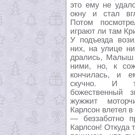
это ему не удал
окну и стал вг
Потом посмотре
играют ли там Кр
У подъезда вози
них, на улице н
дрались, Малыш 
ними, но, к со
кончилась, и е
скучно. И 
божественный з
жужжит моторч
Карлсон влетел в
— беззаботно п
Карлсон! Откуда 