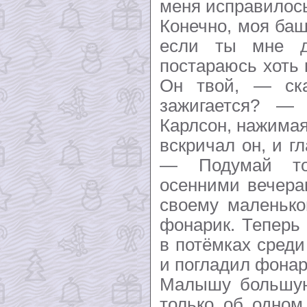
меня исправилос
Конечно, моя баш
если ты мне д
постараюсь хоть
Он твой, — с
зажигается? —
Карлсон, нажимая
вскричал он, и гл
— Подумай то
осенними вечера
своему маленько
фонарик. Теперь 
в потёмках среди
и погладил фонар
Малышу большую
только об одном