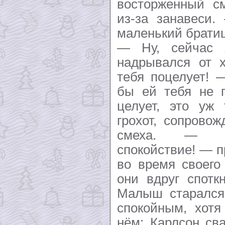
восторженный см
из-за занавеси
маленький брати
— Ну, сейчас
надрывался от х
тебя поцелует! 
бы ей тебя не п
целует, это уж 
грохот, сопрово
смеха. — Сп
спокойствие! — п
во время своего
они вдруг спотк
Малыш старался
спокойным, хотя
нём: Карлсон св