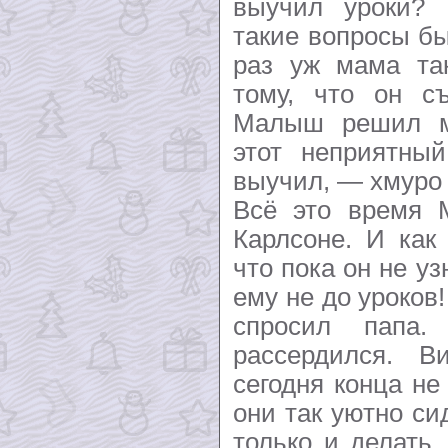
выучил уроки? 
такие вопросы б
раз уж мама так
тому, что он съ
Малыш решил м
этот неприятный
выучил, — хмуро 
Всё это время 
Карлсоне. И как
что пока он не уз
ему не до уроков
спросил папа.
рассердился. В
сегодня конца не
они так уютно си
только и делать,