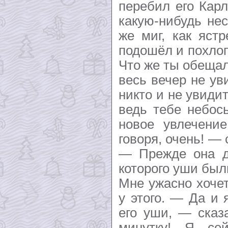
перебил его Кар
какую-нибудь нес
же миг, как яст
подошёл и похло
Что же ты обеща
весь вечер не ув
никто и не увиди
ведь тебе небос
новое увлечени
говоря, очень! —
— Прежде она д
которого уши бы
Мне ужасно хочет
у этого. — Да и 
его уши, — сказ
минутку! Я се