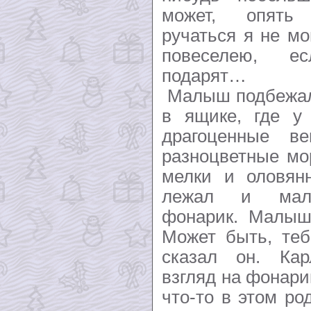
может, опять
ручаться я не мо
повеселею, е
подарят…
Малыш подбежал 
в ящике, где у
драгоценные ве
разноцветные мо
мелки и оловян
лежал и мале
фонарик. Малыш
Может быть, теб
сказал он. Ка
взгляд на фонари
что-то в этом ро