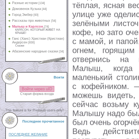
тёплая, ясная ве
Разные истории
[134]
Домовенок Кузька
[44]
улице уже одели
Город Эмбер
[93]
Рассказы про животных
зелёными листо
[54]
Малыш и Карлсон
[74]
кофе, но зато оч
КАРЛСОН, КОТОРЫЙ ЖИВЁТ НА
КРЫШЕ!
Ганс (Ханс) Христиан (Кристиан)
с мамой, и папой
Андерсен
[830]
Сказки
огнем, горящи
Абазинские народные сказки
[34]
отвернись на 
Малыш, когда
маленький столи
Воити
с кофейником.
Войти через uID
можешь видеть, 
Старая форма входа
сейчас возьму к
This feature is for Premium users only!
Малышу надо был
был очень огорчё
Последнее прочитанное
Ведь действи
ПОСЛЕДНЕЕ ЖЕЛАНИЕ