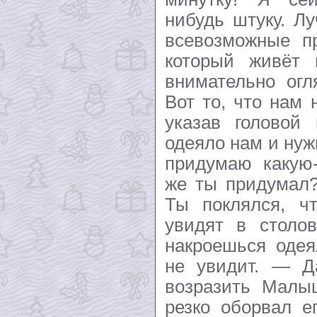
нибудь штуку. Л
всевозможные п
который живёт
внимательно огл
Вот то, что нам 
указав головой
одеяло нам и нуж
придумаю какую
же ты придумал
Ты поклялся, ч
увидят в столо
накроешься одея
не увидит. — 
возразить Малы
резко оборвал е