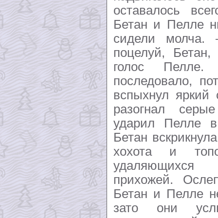
оставалось всег
Бетан и Пелле н
сидели молча.
поцелуй, Бетан
голос Пелле
последовало, по
вспыхнул яркий 
разогнал серы
ударил Пелле в
Бетан вскрикнула
хохота и топо
удаляющихся
прихожей. Осле
Бетан и Пелле н
зато они усл