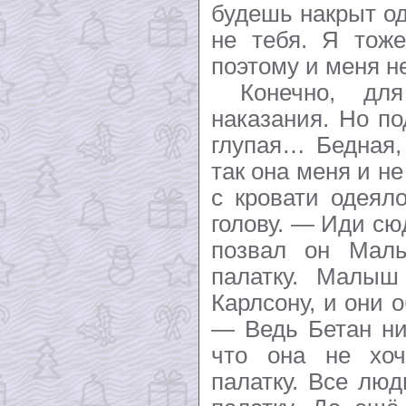
будешь накрыт од
не тебя. Я тоже
поэтому и меня не
Конечно, для
наказания. Но по
глупая… Бедная,
так она меня и н
с кровати одеял
голову. — Иди сю
позвал он Ма
палатку. Малыш
Карлсону, и они 
— Ведь Бетан ни
что она не хоч
палатку. Все люд