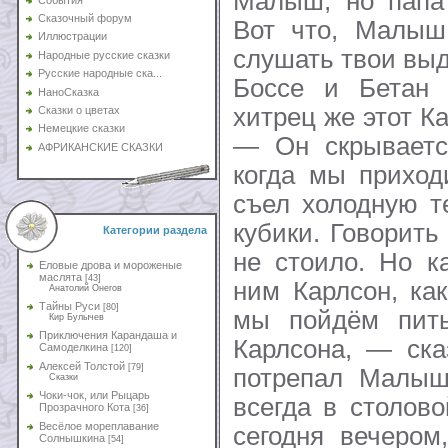
Малыш, но папа 
Сказочный форум
Вот что, Малыш
Иллюстрации
слушать твои вы
Народные русские сказки
Русские народные ска...
Боссе и Бетан
НаноСказка
хитрец же этот К
Сказки о цветах
Немецкие сказки
— Он скрывается
АФРИКАНСКИЕ СКАЗКИ
когда мы прихо
съел холодную т
кубики. Говорить
Категории раздела
не стоило. Но к
Еловые дрова и мороженые
маслята
[43]
ним Карлсон, ка
Анатолий Онегов
Тайны Руси
[80]
мы пойдём пит
Кир Булычев
Приключения Карандаша и
Карлсона, — ска
Самоделкина
[120]
Алексей Толстой
[79]
потрепал Малыш
Сказки
Чоки-чок, или Рыцарь
всегда в столов
Прозрачного Кота
[36]
Весёлое мореплавание
сегодня вечером
Солнышкина
[54]