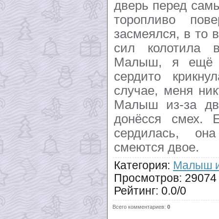
дверь перед сам
торопливо пов
засмеялся, в то 
сил колотила 
Малыш, я ещё 
сердито крикн
случае, меня ни
Малыш из-за дв
донёсся смех. 
сердилась, о
смеются двое.
Категория
:
Малыш и
Просмотров
:
29074
Рейтинг
:
0.0
/
0
Всего комментариев
:
0