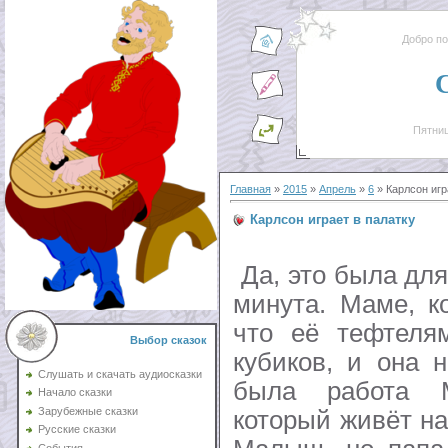
Добро п
Пятниц
Главная
»
2015
»
Апрель
»
6
» Карлсон игр
Карлсон играет в палатку
Да, это была дл
минута. Маме, к
что её тефтеля
Выбор сказок
кубиков, и она 
Слушать и скачать аудиосказки
была работа 
Начало сказки
Зарубежные сказки
который живёт н
Русские сказки
События