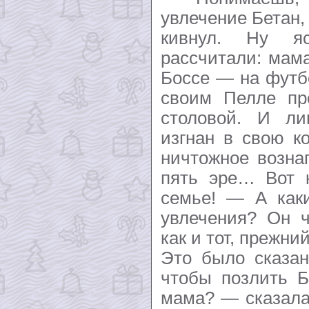
увлечение Бетан
кивнул. Ну я
рассчитали: мама
Боссе — на футб
своим Пелле пр
столовой. И л
изгнан в свою к
ничтожное возна
пять эре… Вот к
семье! — А каки
увлечения? Он ч
как и тот, прежни
Это было сказан
чтобы позлить Б
мама? — сказала