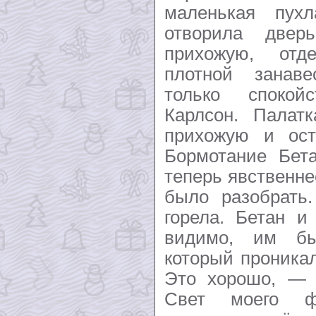
маленькая пух
отворила две
прихожую, отд
плотной занав
только споко
Карлсон. Палат
прихожую и ост
Бормотание Бет
теперь явственне
было разобрать
горела. Бетан 
видимо, им бы
который проника
Это хорошо, — 
Свет моего ф