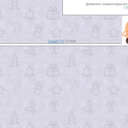
Добавлять комментарии могу
[
Р
СказкИ ТуТ
© 2026