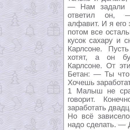
— Нам задали 
ответил он, 
алфавит. И я его 
потом все остал
кусок сахару и 
Карлсоне. Пуст
хотят, а он б
Карлсоне. От эт
Бетан: — Ты чт
Хочешь заработат
1 Малыш не сра
говорит. Коне
заработать двадц
Но всё зависело
надо сделать. — 