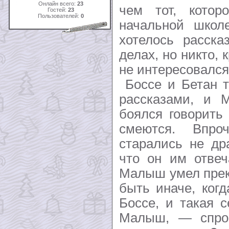
Онлайн всего:
23
чем тот, кото
Гостей:
23
Пользователей:
0
начальной школ
хотелось расска
делах, но никто,
не интересовался
Боссе и Бетан т
рассказами, и
боялся говорить
смеются. Впр
старались не др
что он им отвеч
Малыш умел прек
быть иначе, когд
Боссе, и такая с
Малыш, — спро