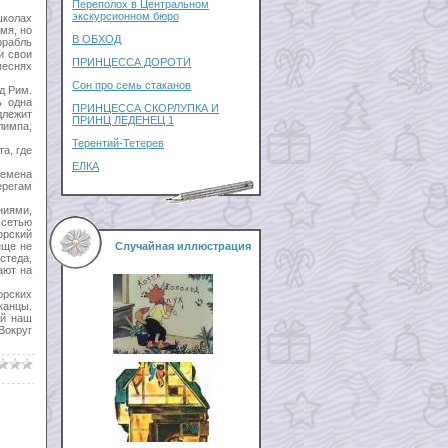
Переполох в Центральном
экскурсионном бюро
школах
мя, но
В ОБХОД
орабль
и свои
ПРИНЦЕССА ДОРОТИ
песнях
Сон про семь стаканов
д Рим.
ь одна
ПРИНЦЕССА СКОРЛУПКА И
длежит
ПРИНЦ ЛЕДЕНЕЦ 1
лимпа;
Терентий-Тетерев
а, где
ЕЛКА
ремена
ерегам
ниями,
 сетью
орский
еще не
Случайная иллюстрация
стеда,
ают на
орских
канцы.
ий наш
Вокруг