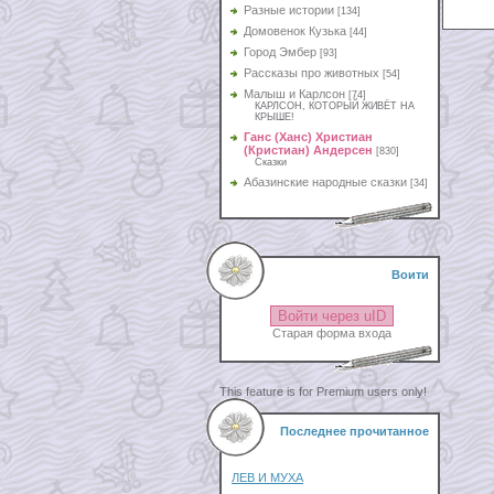
Разные истории
[134]
Домовенок Кузька
[44]
Город Эмбер
[93]
Рассказы про животных
[54]
Малыш и Карлсон
[74]
КАРЛСОН, КОТОРЫЙ ЖИВЁТ НА
КРЫШЕ!
Ганс (Ханс) Христиан
(Кристиан) Андерсен
[830]
Сказки
Абазинские народные сказки
[34]
Воити
Войти через uID
Старая форма входа
This feature is for Premium users only!
Последнее прочитанное
ЛЕВ И МУХА