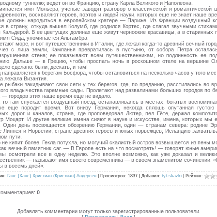
дводному туннелю; ведет он во Францию, страну Карла Великого и Наполеона.
инается имя Мольера, ученые заводят разговор о классической и романтической 
 древности, восхваляют героев, поэтов и людей науки, которых еще не знает наше вре
ые должны народиться в европейском кратере — Париже. Из Франции воздушный к
ся в страну, откуда вышел Колумб, где родился Кортес, где слагал звучными стихам
 Кальдерой. В ее цветущих долинах еще живут черноокие красавицы, а в старинных 
 имя Сида, упоминается Альгамбра.
етают море, и вот путешественники в Италии, где лежал когда-то древний вечный горо
чез с лица земли, Кампанья превратилась в пустыню, от собора Петра осталас
азрушенная стена; ее показывают всем путешественникам, но подлинность ее по
нию. Дальше — в Грецию, чтобы проспать ночь в роскошном отеле на вершине О
дело сделано: были, дескать, и там!
 направляется к берегам Босфора, чтобы остановиться на несколько часов у того мест
да лежала Византия.
е рыбаки закидывают свои сети у тех берегов, где, по преданию, расстилались во в
кого владычества гаремные сады. Пролетают над развалинами больших городов по б
, — городов этих наше время еще не видало.
т, то там спускается воздушный поезд, останавливаясь в местах, богатых воспомина
ые еще породит время. Вот внизу Германия, некогда сплошь опутанная густою
ных дорог и каналов, страна, где проповедовал Лютер, пел Гёте, держал композит
тр Моцарт. И другие великие имена сияют в науке и искусстве, имена, которых мы 
. Один день посвящается обозрению Германии, один — странам севера: родине Эр
е Линнея и Норвегии, стране древних героев и юных норвежцев; Исландию захватыв
ном пути.
р не кипит более, Гекла потухла, но могучий скалистый остров возвышается из пены м
 как вечный памятник саг. — В Европе есть на что посмотреть! — говорят юные амери
ы осмотрели все в одну неделю. Это вполне возможно, как уже доказал и велик
ественник — называют имя своего современника — в своем знаменитом сочинении: «
ы в восемь дней».
ия
:
Ганс (Ханс) Христиан (Кристиан) Андерсен
|
Просмотров
:
1837
|
Добавил
:
tyt-skazki
|
Рейтинг
:
комментариев
:
0
Добавлять комментарии могут только зарегистрированные пользователи.
[
Регистрация
|
Вход
]