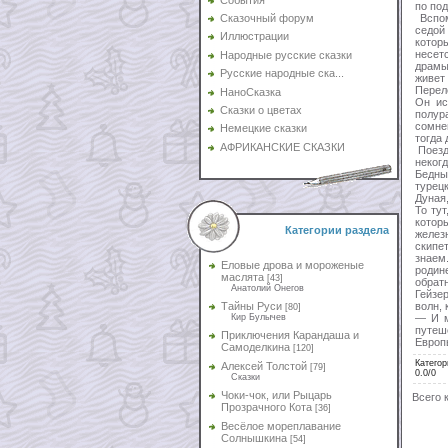
по по
Вспом
Сказочный форум
седой
Иллюстрации
котор
несет
Народные русские сказки
драмы
Русские народные ска...
живет
Перел
НаноСказка
Он ис
Сказки о цветах
полур
сомне
Немецкие сказки
тогда 
АФРИКАНСКИЕ СКАЗКИ
Поезд
неког
Бедны
турец
Дуная
То ту
котор
Категории раздела
желез
скипе
знаем
Еловые дрова и мороженые
родин
маслята
[43]
обрат
Анатолий Онегов
Гейзе
волн,
Тайны Руси
[80]
— И м
Кир Булычев
путеш
Приключения Карандаша и
Европ
Самоделкина
[120]
Категор
Алексей Толстой
[79]
0.0
/
0
Сказки
Чоки-чок, или Рыцарь
Всего 
Прозрачного Кота
[36]
Весёлое мореплавание
Солнышкина
[54]