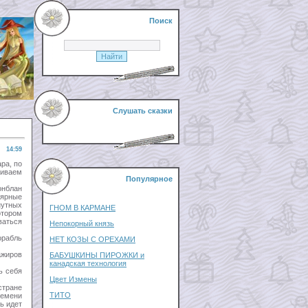
Поиск
Слушать сказки
14:59
ра, по
риваем
Популярное
онблан
лярные
утных
ГНОМ В КАРМАНЕ
отором
ваться
Непокорный князь
орабль
НЕТ КОЗЫ С ОРЕХАМИ
ажиров
БАБУШКИНЫ ПИРОЖКИ и
канадская технология
ь себя
Цвет Измены
стране
ТИТО
ремени
ь идет