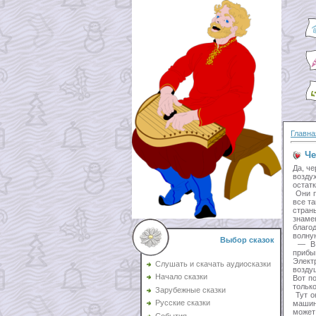
Главна
Че
Да, ч
возду
остат
Они п
все т
стран
знаме
благо
волну
Выбор сказок
— В с
прибы
Элект
Слушать и скачать аудиосказки
возду
Начало сказки
Вот п
только
Зарубежные сказки
Тут о
Русские сказки
машин
может
События