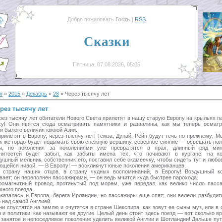
Добро пожаловать
Гость
|
RSS
Сказки
Пятница, 07.08.2026, 05:05
я
»
2015
»
Декабрь
»
28
» Через тысячу лет
рез тысячу лет
ерез тысячу лет обитатели Нового Света прилетят в нашу старую Европу на крыльях па
ху! Они явятся сюда осматривать памятники и развалины, как мы теперь осмат
ки былого величия южной Азии.
рилетят в Европу, через тысячу лет! Темза, Дунай, Рейн будут течь по-прежнему; М
ак же гордо будет подымать свою снежную вершину, северное сияние — освещать по
ы, но поколения за поколениями уже превратятся в прах, длинный ряд мин
нитостей будет забыт, как забыты имена тех, что почивают в кургане, на к
душный мельник, собственник его, поставил себе скамеечку, чтобы сидеть тут и любо
ющейся нивой. — В Европу! — воскликнут юные поколения американцев.
трану наших отцов, в страну чудных воспоминаний, в Европу! Воздушный к
вает; он переполнен пассажирами, — он ведь мчится куда быстрее парохода.
ромагнитный провод, протянутый под морем, уже передал, как велико число пасс
шного поезда.
оказалась и Европа, берега Ирландии, но пассажиры еще спят; они велели разбудит
 над самой Англией.
ни спустятся на землю и очутятся в стране Шекспира, как зовут ее сыны муз, или в 
 и политики, как называют ее другие. Целый день стоит здесь поезд — вот сколько в
 занятое и непоседливое поколение уделить великой Англии и Шотландии! Дальше пут