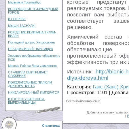
которые предстан
Мальчик и Троллейбус
реализуемых товаров. 
ВОЗВРАЩЕНИЕ В ИЗУМРУДНЫЙ
ГОРОД
позволит вам выбрать
В ПОГРЕБЕ
соответствует ваш
МЫШИ ЗАСНУЛИ!
решению.
РОЖДЕНИЕ ВЕЛИКАНА ТИЛЛИ-
Химический состав 
ВИЛЛИ
обработки поверхно
Последний допрос Хитрюшкина
обеспечивающи
НЕЗАДАЧЛИВЫЙ ПАРОМЩИК
противоплесневый эфф
Хорошее воображение сбивается с
пути
эффективность при их 
Миссис Рейчел Линд удивляется
Источник:
http://bionic-
СТРАШИЛА ВЫИГРЫВАЕТ
СРАЖЕНИЕ
dlya-dereva.html
ПОЖЕЛАТЕЛЬНЫЕ ПИЛЮЛИ
Категория
:
Ганс (Ханс) Хр
ДОКТОРА ПИПТА
Просмотров
:
1101
|
Добави
НИКЕЛИРОВАННЫЙ ИМПЕРАТОР
В ГОСТЯХ У БАРЫШНИ-
Всего комментариев
:
0
ВЫРЕЗАЛЫЦИЦЫ
Добавлять комментарии могу
[
Р
Статистика