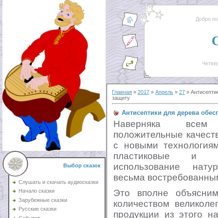
Добро п
Четвер
Главная
»
2017
»
Апрель
»
27
» Антисепти
защиту
Антисептики для дерева обес
Наверняка всем 
положительные качест
с новыми технология
пластиковые и ме
использование нату
Выбор сказок
весьма востребованны
Слушать и скачать аудиосказки
Это вполне объясни
Начало сказки
Зарубежные сказки
количеством великоле
Русские сказки
продукции из этого н
События