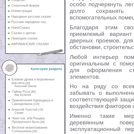
особо подчеркнуть лег
Сказочный форум
долго сохранять
Иллюстрации
вспомогательных поме
Народные русские сказки
Русские народные ска...
Благодаря этим сво
НаноСказка
приемлемый вариант
Сказки о цветах
Немецкие сказки
дверных проемов, для
АФРИКАНСКИЕ СКАЗКИ
обстановки, строительс
Любой интерьер пом
оригинальным с помо
для оформления ст
Категории раздела
элементов.
Еловые дрова и мороженые
маслята
[43]
Но на ряду со всем
Анатолий Онегов
Тайны Руси
забывать о выполнен
[80]
Кир Булычев
соответствующей защи
Приключения Карандаша и
Самоделкина
[120]
воздействия факторов
Алексей Толстой
[79]
Сказки
Именно такие мер
Чоки-чок, или Рыцарь
деревянным повер
Прозрачного Кота
[36]
Весёлое мореплавание
эксплуатационный пе
Солнышкина
[54]