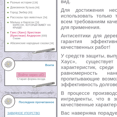
вид.
Разные истории
[134]
Домовенок Кузька
[44]
Для достижения нео
Город Эмбер
[93]
использовать только 
Рассказы про животных
[54]
всем требованиям кач
Малыш и Карлсон
[74]
КАРЛСОН, КОТОРЫЙ ЖИВЁТ НА
для применения.
КРЫШЕ!
Ганс (Ханс) Христиан
Антисептики для дерев
(Кристиан) Андерсен
[830]
Сказки
гарантия эффекти
Абазинские народные сказки
[34]
качественных работ!
У средств защиты, вы
Хаус», существует
Воити
характеристик, среди
равномерность н
Войти через uID
пропитывающие возмож
Старая форма входа
эффективность долгове
В процессе производс
This feature is for Premium users only!
ингредиенты, что в з
Последнее прочитанное
качественные характер
Вас наверняка порадуе
ЗАВИДНОЕ УПОРСТВО