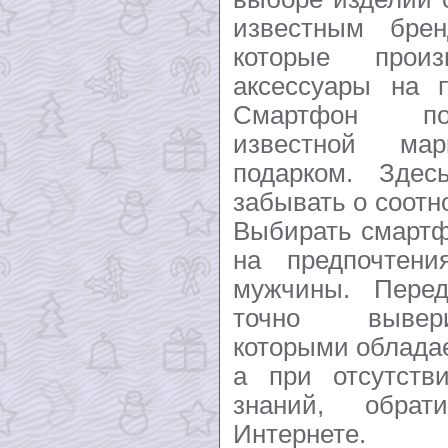
известным бре
которые прои
аксессуары на п
Смартфон пос
известной ма
подарком. Зде
забывать о соотн
Выбирать смартф
на предпочтен
мужчины. Перед
точно вывери
которыми облада
а при отсутств
знаний, обра
Интернете.