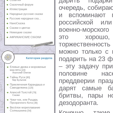
дарить подар
Сказочный форум
очередь, собира
Иллюстрации
и вспоминают 
Народные русские сказки
Русские народные ска...
российской ил
НаноСказка
военно-морского
Сказки о цветах
Немецкие сказки
это хорошо
АФРИКАНСКИЕ СКАЗКИ
торжественность
можно только с 
подарить на 23 
Категории раздела
– эту задачу пр
Еловые дрова и мороженые
маслята
[43]
половине на
Анатолий Онегов
Тайны Руси
[80]
преддверии праз
Кир Булычев
Приключения Карандаша и
дарят самые б
Самоделкина
[120]
Алексей Толстой
[79]
бритвы, пары но
Сказки
Чоки-чок, или Рыцарь
дезодоранта.
Прозрачного Кота
[36]
Весёлое мореплавание
Солнышкина
Конечно, таки
[54]