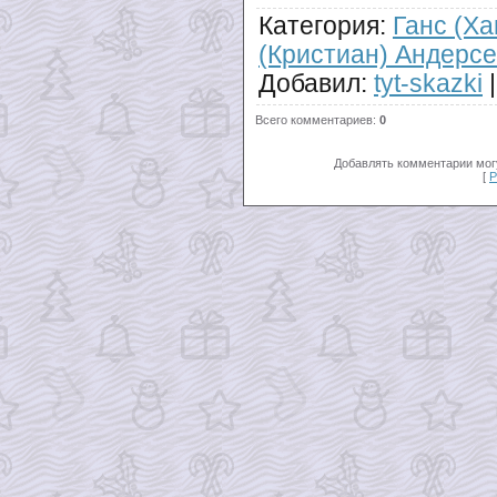
Категория
:
Ганс (Ха
(Кристиан) Андерс
Добавил
:
tyt-skazki
Всего комментариев
:
0
Добавлять комментарии могу
[
Р