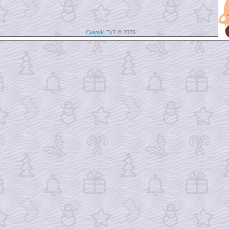
СказкИ ТуТ
© 2026