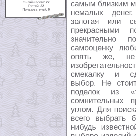
самым близким м
Онлайн всего:
22
Гостей:
22
Пользователей:
0
немалых денег.
золотая или с
прекрасными п
значительно п
самооценку люб
опять же, не
изобретательнос
смекалку и сд
выбор. Не стои
поделок из «т
сомнительных п
углом. Для поис
всего выбрать б
нибудь известно
выборе изделий 