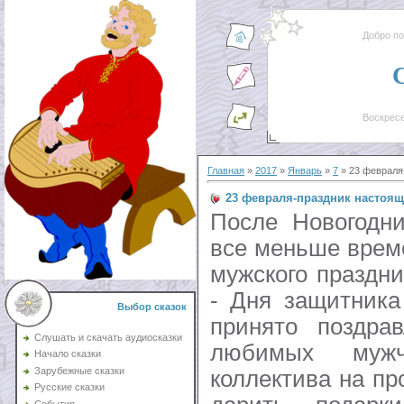
Добро п
Воскресе
Главная
»
2017
»
Январь
»
7
» 23 февраля
23 февраля-праздник настоящ
После Новогодни
все меньше време
мужского праздн
- Дня защитника
Выбор сказок
принято поздра
Слушать и скачать аудиосказки
любимых мужч
Начало сказки
Зарубежные сказки
коллектива на пр
Русские сказки
События