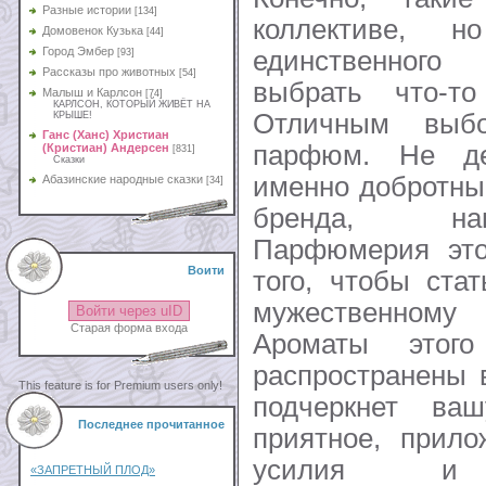
Разные истории
[134]
коллективе, 
Домовенок Кузька
[44]
Город Эмбер
единственного
[93]
Рассказы про животных
[54]
выбрать что-то
Малыш и Карлсон
[74]
КАРЛСОН, КОТОРЫЙ ЖИВЁТ НА
Отличным выб
КРЫШЕ!
Ганс (Ханс) Христиан
парфюм. Не де
(Кристиан) Андерсен
[831]
Сказки
именно добротны
Абазинские народные сказки
[34]
бренда, н
Парфюмерия это
Воити
того, чтобы ста
мужественному 
Войти через uID
Старая форма входа
Ароматы этог
распространены 
This feature is for Premium users only!
подчеркнет ваш
Последнее прочитанное
приятное, прило
усилия и из
«ЗАПРЕТНЫЙ ПЛОД»