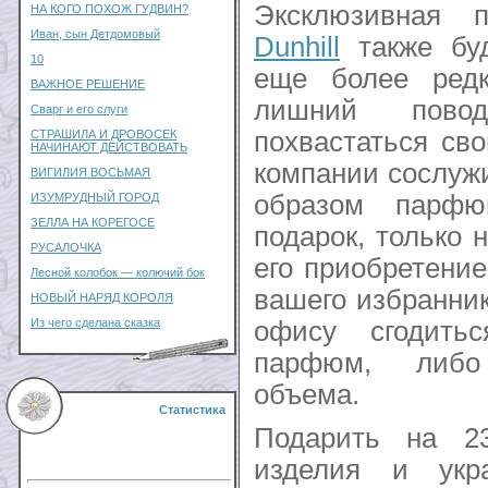
Эксклюзивная
НА КОГО ПОХОЖ ГУДВИН?
Иван, сын Детдомовый
Dunhill
также буд
10
еще более ред
ВАЖНОЕ РЕШЕНИЕ
лишний пово
Сварг и его слуги
похвастаться св
СТРАШИЛА И ДРОВОСЕК
НАЧИНАЮТ ДЕЙСТВОВАТЬ
компании сослуж
ВИГИЛИЯ ВОСЬМАЯ
образом парф
ИЗУМРУДНЫЙ ГОРОД
ЗЕЛЛА НА КОРЕГОСЕ
подарок, только 
РУСАЛОЧКА
его приобретение
Лесной колобок — колючий бок
вашего избранник
НОВЫЙ НАРЯД КОРОЛЯ
Из чего сделана сказка
офису сгодит
парфюм, либо
объема.
Статистика
Подарить на 2
изделия и укр