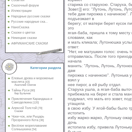
старика со старухою. Старуха, б
Сказочный форум
Зовет.]] его: "Лутонь, Лутонь, Л
Иллюстрации
тебе дам пирожка с начинкою". Л
Народные русские сказки
подъезжает в
Русские народные ска...
берегу; от матери берет кусок п
НаноСказка
это
ягая-баба, пришла к тому месту 
Сказки о цветах
словами, как
Немецкие сказки
и мать кликала; Лутонюшка услых
АФРИКАНСКИЕ СКАЗКИ
ответ:
"Нет, не матушкин голос: очень т
отправилась. После того приходи
начала
манить: "Лутонь, Лутонь, Лутоню
Категории раздела
дам
пирожка с начинкою". Лутонька у
Еловые дрова и мороженые
взял у
маслята
[43]
нее пирог, а ей рыбу отдал.
Анатолий Онегов
Старуха ушла, а ягая-баба выто
Тайны Руси
[80]
прибежала на берег и стала ман
Кир Булычев
подумал, что мать его зовет, под
Приключения Карандаша и
Самоделкина
[120]
утащила
в свою избу. У ягой-бабы было 
Алексей Толстой
[79]
Сказки
истопить
Чоки-чок, или Рыцарь
избу жарко-жарко, Лутоньку ожар
Прозрачного Кота
[36]
дочь
Весёлое мореплавание
истопила избу, привела Лутоньку
Солнышкина
[54]
был не