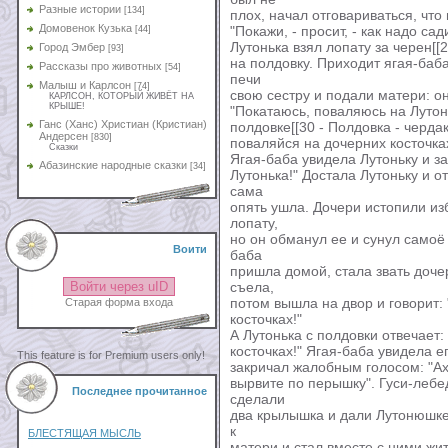
Разные истории
[134]
плох, начал отговариваться, что н
Домовенок Кузька
"Покажи, - просит, - как надо са
[44]
Лутонька взял лопату за черен[[29
Город Эмбер
[93]
на полдовку. Приходит ягая-баб
Рассказы про животных
[54]
печи
Малыш и Карлсон
[74]
свою сестру и подали матери: он
КАРЛСОН, КОТОРЫЙ ЖИВЁТ НА
КРЫШЕ!
"Покатаюсь, поваляюсь на Лутонь
Ганс (Ханс) Христиан (Кристиан)
полдовке[[30 - Полдовка - чердак 
Андерсен
[830]
поваляйся на дочерних косточках
Сказки
Ягая-баба увидела Лутоньку и зак
Абазинские народные сказки
[34]
Лутонька!" Достала Лутоньку и о
сама
опять ушла. Дочери истопили из
лопату,
но он обманул ее и сунул самоё 
Воити
баба
пришла домой, стала звать доче
Войти через uID
съела,
потом вышла на двор и говорит:
Старая форма входа
косточках!"
А Лутонька с полдовки отвечает:
косточках!" Ягая-баба увидела е
This feature is for Premium users only!
закричал жалобным голосом: "Ах 
вырвите по перышку". Гуси-лебе
Последнее прочитанное
сделали
два крылышка и дали Лутонюшке; 
к
БЛЕСТЯЩАЯ МЫСЛЬ
матери и стал вместе с ними жит