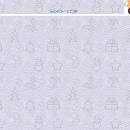
СказкИ ТуТ
© 2026