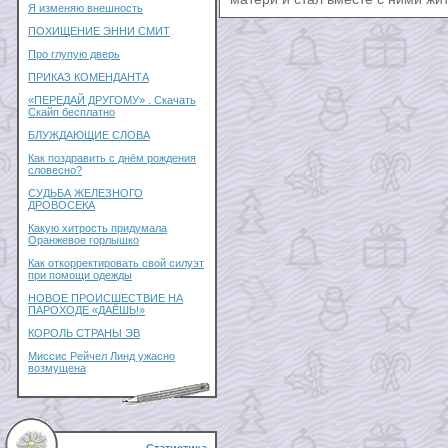
Я изменяю внешность
ПОХИЩЕНИЕ ЭННИ СМИТ
Про глупую дверь
ПРИКАЗ КОМЕНДАНТА
«ПЕРЕДАЙ ДРУГОМУ» . Скачать
Скайп бесплатно
БЛУЖДАЮЩИЕ СЛОВА
Как поздравить с днём рождения
словесно?
СУДЬБА ЖЕЛЕЗНОГО
ДРОВОСЕКА
Какую хитрость придумала
Оранжевое горлышко
Как откорректировать свой силуэт
при помощи одежды
НОВОЕ ПРОИСШЕСТВИЕ НА
ПАРОХОДЕ «ДАЁШЬ!»
КОРОЛЬ СТРАНЫ ЭВ
Миссис Рейчел Линд ужасно
возмущена