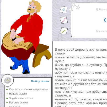
Добро п
Воскресе
В некоторой деревне жил старик
старик
поехал в лес за дровами; это бы
нужно
было, да срубил еще лутошку. П
лутошку в
избу принес и положил в подпече
зашумело, а
потом кричит: "Тятя! Мама! Вынь
Выбор сказок
слышат и в другой раз тот же гол
поглядел в
Слушать и скачать аудиосказки
подпечек и увидел там небольшо
Начало сказки
старухе, и
Зарубежные сказки
назвали его Лутонькою, стали ег
Пришло лето, стал мальчик пр
Русские сказки
кормил
События