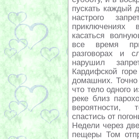
пускать каждый д
настрого запр
приключениях
касаться волную
все время пр
разговорах и с
нарушил запр
Кардифской горе
домашних. Точно 
что тело одного 
реке близ парох
вероятности, 
спастись от погон
Недели через дв
пещеры Том отпр