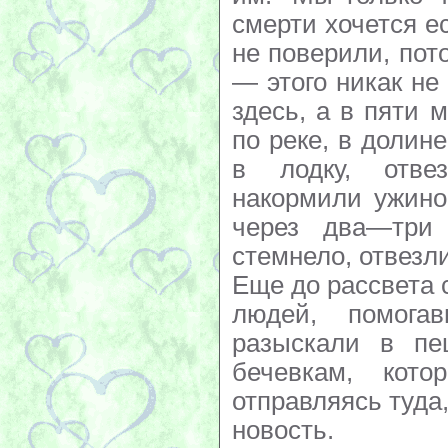
смерти хочется ес
не поверили, пот
— этого никак не
здесь, а в пяти 
по реке, в долине
в лодку, отве
накормили ужино
через два—три 
стемнело, отвезл
Еще до рассвета 
людей, помога
разыскали в п
бечевкам, кото
отправляясь туда
новость.