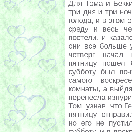
Для Тома и Бекк
три дня и три но
голода, и в этом 
среду и весь че
постели, и казал
они все больше 
четверг начал 
пятницу пошел 
субботу был поч
самого воскре
комнаты, а выйдя
перенесла изнури
Том, узнав, что Г
пятницу отправи
но его не пусти
субботу, и в воск