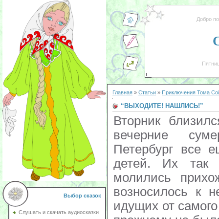
Добро п
Пятниц
Главная
»
Статьи
»
Приключения Тома Со
“ВЫХОДИТЕ! НАШЛИСЬ!”
Вторник близилс
вечерние суме
Петербург все е
детей. Их так
молились прихо
возносилось к н
Выбор сказок
идущих от самого
Слушать и скачать аудиосказки