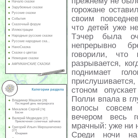
прежнему не был
Начало сказки
горожане остави
Зарубежные сказки
Русские сказки
своим повседне
События
Сказочный форум
что детей уже н
Иллюстрации
Тэчер была о
Народные русские сказки
Русские народные ска...
непрерывно б
НаноСказка
говорили, что
Сказки о цветах
Немецкие сказки
разрывается, ког
АФРИКАНСКИЕ СКАЗКИ
поднимает го
прислушиваетс
стоном опускае
Категории раздела
Полли впала в гл
Владимир Машков
[29]
Последний день матриархата
волосы совсем 
Михалков Сергей
[74]
Басни
вечером весь г
Валерий Медведев
[27]
Приключения солнечных зайчиков
мрачный: уже ни 
Григорий Ильич Мирошниченко
[27]
Среди ночи на 
Юнармия