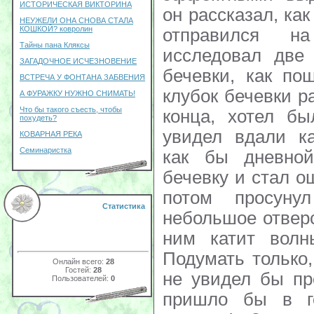
ИСТОРИЧЕСКАЯ ВИКТОРИНА
он рассказал, как
НЕУЖЕЛИ ОНА СНОВА СТАЛА
КОШКОЙ? ковролин
отправился н
Тайны пана Кляксы
исследовал две
ЗАГАДОЧНОЕ ИСЧЕЗНОВЕНИЕ
бечевки, как по
ВСТРЕЧА У ФОНТАНА ЗАБВЕНИЯ
клубок бечевки р
А ФУРАЖКУ НУЖНО СНИМАТЬ!
Что бы такого съесть, чтобы
конца, хотел бы
похудеть?
увидел вдали ка
КОВАРНАЯ РЕКА
Семинаристка
как бы дневной
бечевку и стал о
потом просун
Статистика
небольшое отверс
ним катит волн
Подумать только,
Онлайн всего:
28
Гостей:
28
не увидел бы пр
Пользователей:
0
пришло бы в г