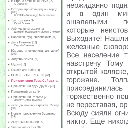
В стране вечных каникул
[55]
неожиданно подн
А. Алексин
Истории про изумрудный город
и в один миг
[208]
ВОЛКОВ Александр Мелентьевич
ошалелыми по
Три толстяка
[14]
Юрий Олеша
которые неистов
Алёнушкины сказки
[9]
Дмитрий Наркисович Мамин-Сибиряк
Выходите! Нашли
Баранкин, будь человеком!
[36]
Дочь Гингемы
[15]
железные сковор
Сергей Сухинов
Юмористические игры для детей
Все население т
[196]
Ходячий замок
[20]
навстречу Тому
Мурли
[19]
открытой коляске
Сказки для тебя
[71]
ВОЛШЕБНЫЕ СКАЗКИ
[68]
горожане. Тол
Приключения Тома Сойера
[81]
присоединил
Приключения двух друзей
[46]
Проданный смех
[84]
торжественно пош
Приключения Рольфа
[71]
Эрнест Сетон-Томпсон
не переставая, ор
Легенды ночных стражей. Осада
[38]
Всюду сияли огн
Новые приключения Буратино
[54]
никто. Еще никог
Актуальные сказки
[77]
Уральские сказы
[99]