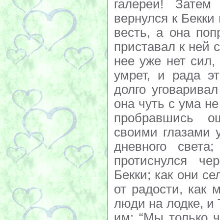
галереи! Затем
вернулся к Бекки
весть, а она поп
приставал к ней с
нее уже нет сил, 
умрет, и рада э
долго уговаривал
она чуть с ума не
пробравшись о
своими глазами 
дневного света;
протиснулся че
Бекки; как они с
от радости, как 
люди на лодке, и 
им: “Мы только 