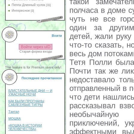
такой замечате
Пеппи Длинный чулок
[31]
полчаса в доме 
Интересное
[2]
чуть не все гор
один за другим
детей, жали руку
Воити
что-то сказать, 
Войти через uID
весь дом потокам
Старая форма входа
Тетя Полли была
This feature is for Premium users only!
Почти так же ли
недоставало толь
Последнее прочитанное
отправленный в п
БЛИСТАТЕЛЬНЫЕ ДНИ — И
УЖАСНЫЕ НОЧИ
что дети нашлись
КАК БЫЛИ ПРОГНАНЫ
рассказывал взв
САБЛЕЗУБЫЕ ТИГРЫ
Тантал
необычайну
МОШКА
приключений, ук
«КОШКА В ИСТОРИИ
ЧЕЛОВЕЧЕСТВА»
эффектными выд