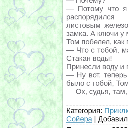
— Почему?
— Потому что я
распорядился
листовым железо
замка. А ключи у 
Том побелел, как 
— Что с тобой, ма
Стакан воды!
Принесли воду и 
— Ну вот, теперь
было с тобой, То
— Ох, судья, там
Категория
:
Прикл
Сойера
|
Добавил