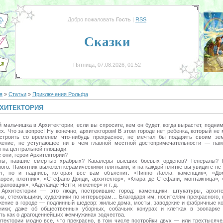
Добро пожаловать
Гость
|
RSS
Сказки
Пятница, 07.08.2026, 01:52
я
»
Статьи
»
Приключения Рольфа
ХИТЕКТОРИЯ
мальчишка в Архитектории, если вы спросите, кем он будет, когда вырастет, подни
х. Что за вопрос! Ну конечно, архитектором! В этом городе нет ребенка, который не
строить со временем что-нибудь прекрасное, не мечтал бы подарить своим зе
жение, не уступающее ни в чем главной местной достопримечательности — пам
 на центральной площади.
 они, герои Архитектории?
ты, павшие смертью храбрых? Кавалеры высших боевых орденов? Генералы? 
ного. Памятник выложен керамическими плитками, и на каждой плитке вы увидите не 
ет, но и надпись, которая все вам объяснит: «Пиппо Лалла, каменщик», «До
корси, плотник», «Стефано Донди, архитектор», «Клара де Стефани, монтажница», 
крановщик», «Аделаиде Нетти, инженер» и т. д.
 Архитектории — это люди, построившие город: каменщики, штукатуры, архите
ры, стекольщики, художники по интерьерам… Благодаря им, носителям прекрасного, 
жение в городе — подлинный шедевр: жилые дома, мосты, заводские и фабричные ко
ники; даже об общественных уборных, собачьих конурах и клетках в зоопарке
ть как о драгоценнейших жемчужинах зодчества.
итектории модно все, что прекрасно, в том числе постройки двух — или трехтысяче