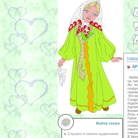
Главна
АР
Любой 
на сме
бы по
соору
героям
Кто же
Солда
подоб
портр
Бонак
Ризи, 
Герои
столя
Выбор сказок
соору
памят
говори
Слушать и скачать аудиосказки
В Арх