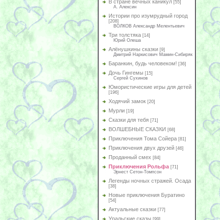
В стране вечных каникул
[55]
А. Алексин
Истории про изумрудный город
[208]
ВОЛКОВ Александр Мелентьевич
Три толстяка
[14]
Юрий Олеша
Алёнушкины сказки
[9]
Дмитрий Наркисович Мамин-Сибиряк
Баранкин, будь человеком!
[36]
Дочь Гингемы
[15]
Сергей Сухинов
Юмористические игры для детей
[196]
Ходячий замок
[20]
Мурли
[19]
Сказки для тебя
[71]
ВОЛШЕБНЫЕ СКАЗКИ
[68]
Приключения Тома Сойера
[81]
Приключения двух друзей
[46]
Проданный смех
[84]
Приключения Рольфа
[71]
Эрнест Сетон-Томпсон
Легенды ночных стражей. Осада
[38]
Новые приключения Буратино
[54]
Актуальные сказки
[77]
Уральские сказы
[99]