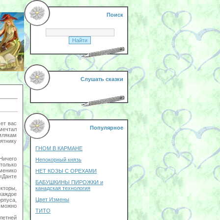
Поиск
Слушать сказки
мет вас
Популярное
 мечтал
млякам
ятнику
ГНОМ В КАРМАНЕ
Ничего
Непокорный князь
только
менико
НЕТ КОЗЫ С ОРЕХАМИ
«Данте
БАБУШКИНЫ ПИРОЖКИ и
кторы,
канадская технология
каждое
Цвет Измены
рпуса,
 можно
ТИТО
летней