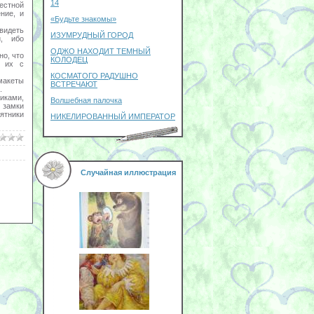
14
естной
ние, и
«Будьте знакомы»
увидеть
ИЗУМРУДНЫЙ ГОРОД
й, ибо
ОДЖО НАХОДИТ ТЕМНЫЙ
но, что
КОЛОДЕЦ
е их с
КОСМАТОГО РАДУШНО
макеты
ВСТРЕЧАЮТ
.
иками,
Волшебная палочка
я замки
мятники
НИКЕЛИРОВАННЫЙ ИМПЕРАТОР
Случайная иллюстрация