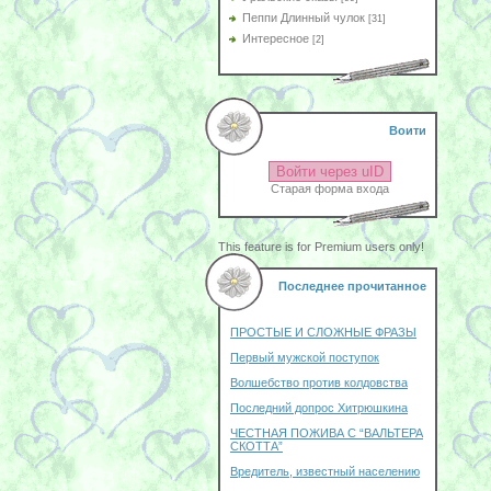
Пеппи Длинный чулок
[31]
Интересное
[2]
Воити
Войти через uID
Старая форма входа
This feature is for Premium users only!
Последнее прочитанное
ПРОСТЫЕ И СЛОЖНЫЕ ФРАЗЫ
Первый мужской поступок
Волшебство против колдовства
Последний допрос Хитрюшкина
ЧЕСТНАЯ ПОЖИВА С “ВАЛЬТЕРА
СКОТТА”
Вредитель, известный населению