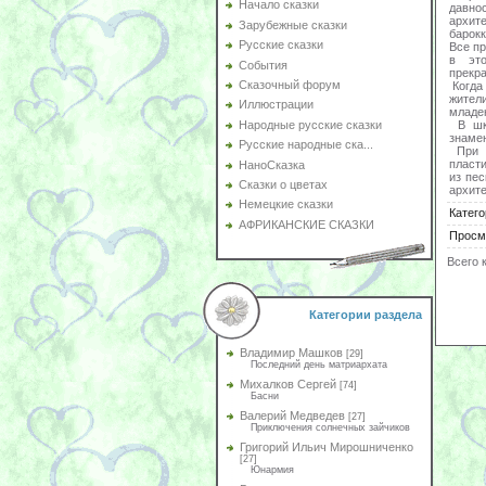
Начало сказки
давно
архит
Зарубежные сказки
барок
Русские сказки
Все пр
в это
События
прекр
Сказочный форум
Когда 
жител
Иллюстрации
младен
В шко
Народные русские сказки
знамен
Русские народные ска...
При п
пласти
НаноСказка
из пес
Сказки о цветах
архите
Немецкие сказки
Катего
АФРИКАНСКИЕ СКАЗКИ
Просм
Всего 
Категории раздела
Владимир Машков
[29]
Последний день матриархата
Михалков Сергей
[74]
Басни
Валерий Медведев
[27]
Приключения солнечных зайчиков
Григорий Ильич Мирошниченко
[27]
Юнармия