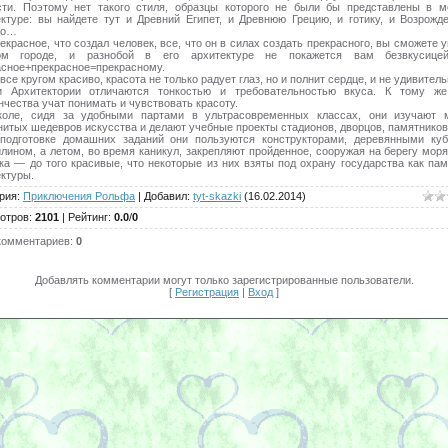
сти. Поэтому нет такого стиля, образцы которого не были бы представлены в м
ектуре: вы найдете тут и Древний Египет, и Древнюю Грецию, и готику, и Возрожде
ко…
екрасное, что создал человек, все, что он в силах создать прекрасного, вы сможете 
м городе, и разнобой в его архитектуре не покажется вам безвкусице
асное+прекрасное=прекрасному.
все кругом красиво, красота не только радует глаз, но и полнит сердце, и не удивитель
и Архитектории отличаются тонкостью и требовательностью вкуса. К тому ж
чества учат понимать и чувствовать красоту.
ле, сидя за удобными партами в ультрасовременных классах, они изучают 
итых шедевров искусства и делают учебные проекты стадионов, дворцов, памятников
одготовке домашних заданий они пользуются конструкторами, деревянными куб
лином, а летом, во время каникул, закрепляют пройденное, сооружая на берегу мор
ка — до того красивые, что некоторые из них взяты под охрану государства как па
ктуры.
рия
:
Приключения Рольфа
|
Добавил
:
tyt-skazki
(16.02.2014)
отров
:
2101
|
Рейтинг
:
0.0
/
0
комментариев
:
0
Добавлять комментарии могут только зарегистрированные пользователи.
[
Регистрация
|
Вход
]