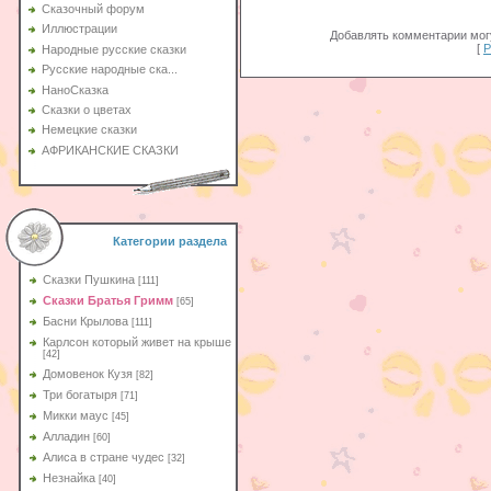
Сказочный форум
Иллюстрации
Добавлять комментарии могу
[
Р
Народные русские сказки
Русские народные ска...
НаноСказка
Сказки о цветах
Немецкие сказки
АФРИКАНСКИЕ СКАЗКИ
Категории раздела
Сказки Пушкина
[111]
Сказки Братья Гримм
[65]
Басни Крылова
[111]
Карлсон который живет на крыше
[42]
Домовенок Кузя
[82]
Три богатыря
[71]
Микки маус
[45]
Алладин
[60]
Aлиса в стране чудес
[32]
Незнайка
[40]