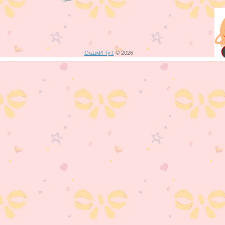
СказкИ ТуТ
© 2026