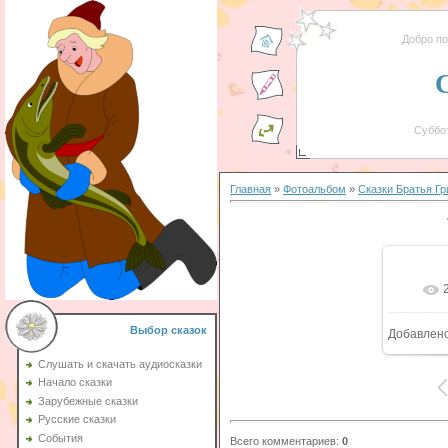
Добро п
Суббот
Главная
»
Фотоальбом
»
Сказки Братья Г
Выбор сказок
Добавлен
Слушать и скачать аудиосказки
Начало сказки
Зарубежные сказки
Русские сказки
События
Всего комментариев
:
0