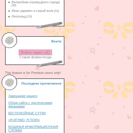
Волшебник изумрудного города
[45]
Иван царевич и серый волк
[51]
Леопольд
[70]
Воити
Войти через uID
Старая форма входа
This feature is for Premium users only!
Последнее прочитанное
Завещание нищего
Обзор сайта с эротическими
фильмами
БЕСПОКОЙНЫЕ СУТКИ
«Я ИГРАЮ, Я ПОЮ»
КОШАЧЬЯ ИНФОРМАЦИОННАЯ
СЛУЖБА