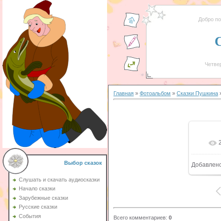
Добро п
Четвер
Главная
»
Фотоальбом
»
Сказки Пушкина
»
Выбор сказок
Добавлен
Слушать и скачать аудиосказки
Начало сказки
Зарубежные сказки
Русские сказки
События
Всего комментариев
:
0