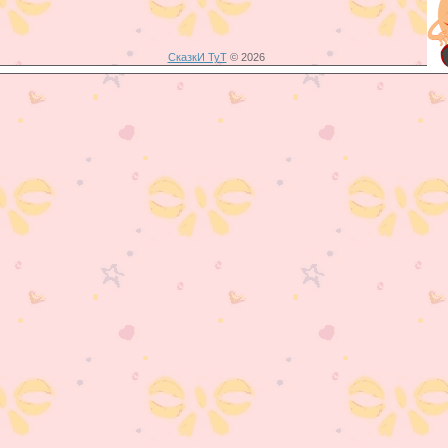
СказкИ ТуТ
© 2026