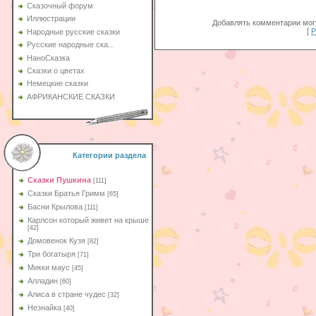
Сказочный форум
Иллюстрации
Добавлять комментарии могу
[
Р
Народные русские сказки
Русские народные ска...
НаноСказка
Сказки о цветах
Немецкие сказки
АФРИКАНСКИЕ СКАЗКИ
Категории раздела
Сказки Пушкина
[111]
Сказки Братья Гримм
[65]
Басни Крылова
[111]
Карлсон который живет на крыше
[42]
Домовенок Кузя
[82]
Три богатыря
[71]
Микки маус
[45]
Алладин
[60]
Aлиса в стране чудес
[32]
Незнайка
[40]