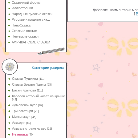
Сказочный форум
Иллюстрации
Добавлять комментарии могу
[
Р
Народные русские сказки
Русские народные ска...
НаноСказка
Сказки о цветах
Немецкие сказки
АФРИКАНСКИЕ СКАЗКИ
Категории раздела
Сказки Пушкина
[111]
Сказки Братья Гримм
[65]
Басни Крылова
[111]
Карлсон который живет на крыше
[42]
Домовенок Кузя
[82]
Три богатыря
[71]
Микки маус
[45]
Алладин
[60]
Aлиса в стране чудес
[32]
Незнайка
[40]