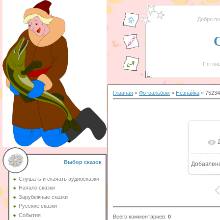
Добро п
Пятниц
Главная
»
Фотоальбом
»
Незнайка
» 75234
Выбор сказок
Добавлен
Слушать и скачать аудиосказки
Начало сказки
Зарубежные сказки
Русские сказки
События
Всего комментариев
:
0