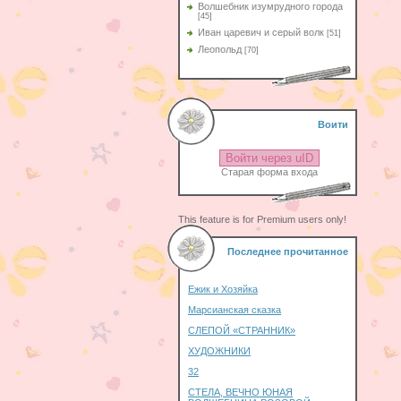
Волшебник изумрудного города
[45]
Иван царевич и серый волк
[51]
Леопольд
[70]
Воити
Войти через uID
Старая форма входа
This feature is for Premium users only!
Последнее прочитанное
Ежик и Хозяйка
Марсианская сказка
СЛЕПОЙ «СТРАННИК»
ХУДОЖНИКИ
32
СТЕЛА, ВЕЧНО ЮНАЯ