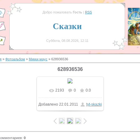
Добро пожаловать
Гость
|
RSS
Сказки
Суббота, 08.08.2026, 12:11
я
»
Фотоальбом
»
Микки маус
» 628936536
628936536
2193
0
0.0
Добавлено
22.01.2011
tyt-skazki
комментариев
:
0