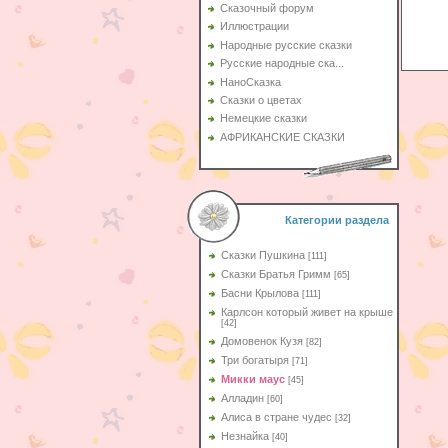
Сказочный форум
Иллюстрации
Народные русские сказки
Русские народные ска...
НаноСказка
Сказки о цветах
Немецкие сказки
АФРИКАНСКИЕ СКАЗКИ
Категории раздела
Сказки Пушкина
[111]
Сказки Братья Гримм
[65]
Басни Крылова
[111]
Карлсон который живет на крыше
[42]
Домовенок Кузя
[82]
Три богатыря
[71]
Микки маус
[45]
Алладин
[60]
Aлиса в стране чудес
[32]
Незнайка
[40]