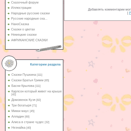
Сказочный форум
Иллюстрации
Добавлять комментарии могу
[
Р
Народные русские сказки
Русские народные ска...
НаноСказка
Сказки о цветах
Немецкие сказки
АФРИКАНСКИЕ СКАЗКИ
Категории раздела
Сказки Пушкина
[111]
Сказки Братья Гримм
[65]
Басни Крылова
[111]
Карлсон который живет на крыше
[42]
Домовенок Кузя
[82]
Три богатыря
[71]
Микки маус
[45]
Алладин
[60]
Aлиса в стране чудес
[32]
Незнайка
[40]