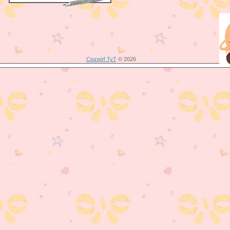
СказкИ ТуТ
© 2026