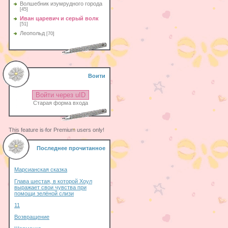
Волшебник изумрудного города
[45]
Иван царевич и серый волк
[51]
Леопольд
[70]
Воити
Войти через uID
Старая форма входа
This feature is for Premium users only!
Последнее прочитанное
Марсианская сказка
Глава шестая, в которой Хоул
выражает свои чувства при
помощи зелёной слизи
11
Возвращение