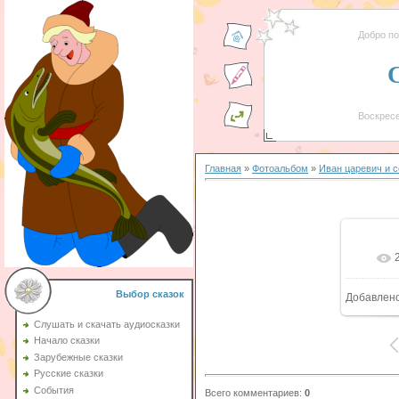
Добро п
Воскресе
Главная
»
Фотоальбом
»
Иван царевич и 
Выбор сказок
Добавлен
9
Слушать и скачать аудиосказки
Начало сказки
Зарубежные сказки
Русские сказки
События
Всего комментариев
:
0