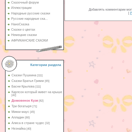
Сказочный форум
Иллюстрации
Добавлять комментарии могу
[
Р
Народные русские сказки
Русские народные ска...
НаноСказка
Сказки о цветах
Немецкие сказки
АФРИКАНСКИЕ СКАЗКИ
Категории раздела
Сказки Пушкина
[111]
Сказки Братья Гримм
[65]
Басни Крылова
[111]
Карлсон который живет на крыше
[42]
Домовенок Кузя
[82]
Три богатыря
[71]
Микки маус
[45]
Алладин
[60]
Aлиса в стране чудес
[32]
Незнайка
[40]