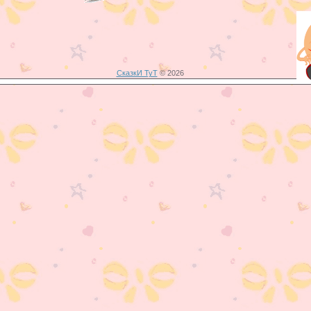
СказкИ ТуТ
© 2026