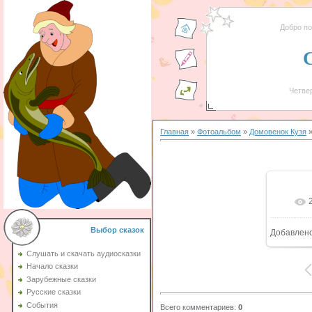
Добро п
Четвер
Главная
»
Фотоальбом
»
Домовенок Кузя
»
Выбор сказок
Добавлен
Слушать и скачать аудиосказки
Начало сказки
Зарубежные сказки
Русские сказки
События
Всего комментариев
:
0