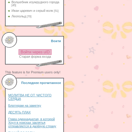
Волшебник изумрудного города
[45]
Иван царевич и серый волк
[51]
Леопольд
[70]
Воити
Войти через uID
Старая форма входа
This feature is for Premium users only!
Последнее прочитанное
МОЛИТВА НЕ ОТ ЧИСТОГО
СЕРДЦА
Блоггерам на заметку
ДЕСЯТЬ ПЛАХ
Глава одиннадцатая, в которой
Хоул в поисках заклятья
отправляется в далёкую страну