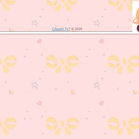
СказкИ ТуТ
© 2026