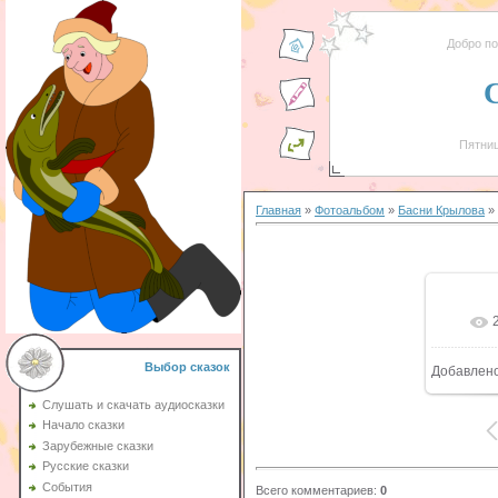
Добро п
Пятниц
Главная
»
Фотоальбом
»
Басни Крылова
» 
Выбор сказок
Добавлен
Слушать и скачать аудиосказки
Начало сказки
Зарубежные сказки
Русские сказки
События
Всего комментариев
:
0