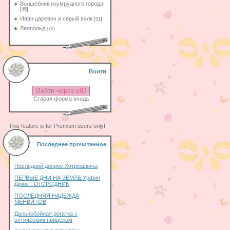
Волшебник изумрудного города
[45]
Иван царевич и серый волк
[51]
Леопольд
[70]
Воити
Войти через uID
Старая форма входа
This feature is for Premium users only!
Последнее прочитанное
Последний допрос Хитрюшкина
ПЕРВЫЕ ДНИ НА ЗЕМЛЕ Урфин
Джюс - ОГОРОДНИК
ПОСЛЕДНЯЯ НАДЕЖДА
МЕНВИТОВ
Дальнобойная рогатка с
оптическим прицелом