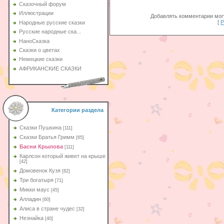
Сказочный форум
Иллюстрации
Добавлять комментарии могу
[
Р
Народные русские сказки
Русские народные ска...
НаноСказка
Сказки о цветах
Немецкие сказки
АФРИКАНСКИЕ СКАЗКИ
Категории раздела
Сказки Пушкина
[111]
Сказки Братья Гримм
[65]
Басни Крылова
[111]
Карлсон который живет на крыше
[42]
Домовенок Кузя
[82]
Три богатыря
[71]
Микки маус
[45]
Алладин
[60]
Aлиса в стране чудес
[32]
Незнайка
[40]