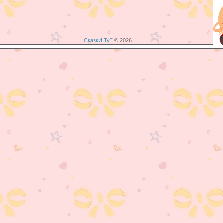
СказкИ ТуТ
© 2026