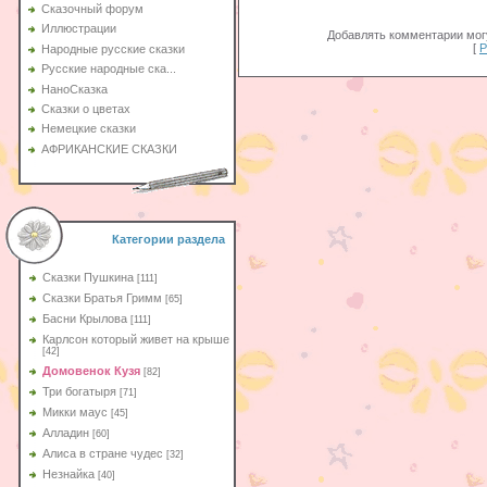
Сказочный форум
Иллюстрации
Добавлять комментарии могу
[
Р
Народные русские сказки
Русские народные ска...
НаноСказка
Сказки о цветах
Немецкие сказки
АФРИКАНСКИЕ СКАЗКИ
Категории раздела
Сказки Пушкина
[111]
Сказки Братья Гримм
[65]
Басни Крылова
[111]
Карлсон который живет на крыше
[42]
Домовенок Кузя
[82]
Три богатыря
[71]
Микки маус
[45]
Алладин
[60]
Aлиса в стране чудес
[32]
Незнайка
[40]