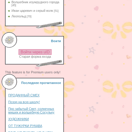
Волшебник изумрудного города
[45]
Иван царевич и серый волк
[51]
Леопольд
[70]
Воити
Войти через uID
Старая форма входа
This feature is for Premium users only!
Последнее прочитанное
ПРОДАННЫЙ СМЕХ
Позор на всю школу!
Про забытый Свет, солнечных
мишек и волшебную Сосульку
ХУДОЖНИКИ
ОТ ТУЖУРКИ РУКАВА