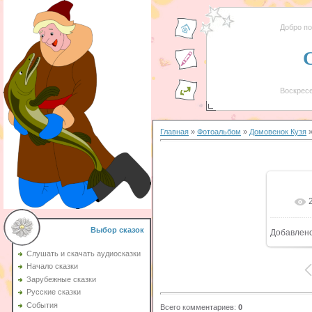
Добро п
Воскресе
Главная
»
Фотоальбом
»
Домовенок Кузя
»
Выбор сказок
Добавлен
Слушать и скачать аудиосказки
Начало сказки
Зарубежные сказки
Русские сказки
События
Всего комментариев
:
0