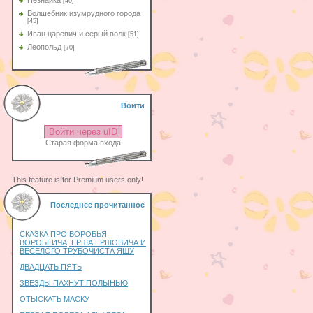
Незнайка
[40]
Волшебник изумрудного города
[45]
Иван царевич и серый волк
[51]
Леопольд
[70]
Воити
Войти через uID
Старая форма входа
This feature is for Premium users only!
Последнее прочитанное
СКАЗКА ПРО ВОРОБЬЯ
ВОРОБЕИЧА, ЕРША ЕРШОВИЧА И
ВЕСЁЛОГО ТРУБОЧИСТА ЯШУ
ДВАДЦАТЬ ПЯТЬ
ЗВЕЗДЫ ПАХНУТ ПОЛЫНЬЮ
ОТЫСКАТЬ МАСКУ