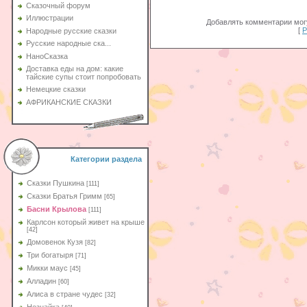
Сказочный форум
Иллюстрации
Добавлять комментарии могу
[
Р
Народные русские сказки
Русские народные ска...
НаноСказка
Доставка еды на дом: какие
тайские супы стоит попробовать
Немецкие сказки
АФРИКАНСКИЕ СКАЗКИ
Категории раздела
Сказки Пушкина
[111]
Сказки Братья Гримм
[65]
Басни Крылова
[111]
Карлсон который живет на крыше
[42]
Домовенок Кузя
[82]
Три богатыря
[71]
Микки маус
[45]
Алладин
[60]
Aлиса в стране чудес
[32]