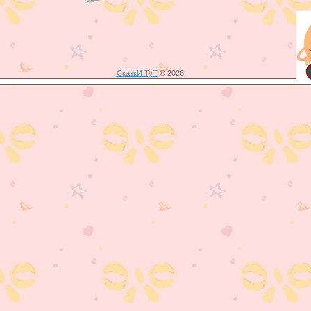
СказкИ ТуТ
© 2026