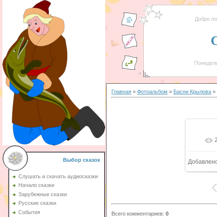
Добро п
Понедель
Главная
»
Фотоальбом
»
Басни Крылова
» 
Выбор сказок
Добавлен
Слушать и скачать аудиосказки
Начало сказки
Зарубежные сказки
Русские сказки
События
Всего комментариев
:
0