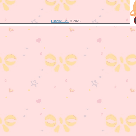
СказкИ ТуТ
© 2026