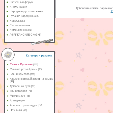
Сказочный форум
Иллюстрации
Добавлять комментарии могу
[
Р
Народные русские сказки
Русские народные ска...
НаноСказка
Сказки о цветах
Немецкие сказки
АФРИКАНСКИЕ СКАЗКИ
Категории раздела
Сказки Пушкина
[111]
Сказки Братья Гримм
[65]
Басни Крылова
[111]
Карлсон который живет на крыше
[42]
Домовенок Кузя
[82]
Три богатыря
[71]
Микки маус
[45]
Алладин
[60]
Aлиса в стране чудес
[32]
Незнайка
[40]