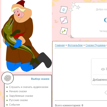
Добро п
Четвер
Главная
»
Фотоальбом
»
Сказки Пушкина
»
Выбор сказок
Добавлен
Слушать и скачать аудиосказки
Начало сказки
Зарубежные сказки
Русские сказки
События
Всего комментариев
:
0