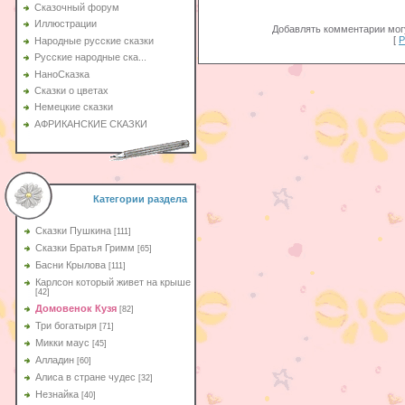
Сказочный форум
Иллюстрации
Добавлять комментарии могу
[
Р
Народные русские сказки
Русские народные ска...
НаноСказка
Сказки о цветах
Немецкие сказки
АФРИКАНСКИЕ СКАЗКИ
Категории раздела
Сказки Пушкина
[111]
Сказки Братья Гримм
[65]
Басни Крылова
[111]
Карлсон который живет на крыше
[42]
Домовенок Кузя
[82]
Три богатыря
[71]
Микки маус
[45]
Алладин
[60]
Aлиса в стране чудес
[32]
Незнайка
[40]