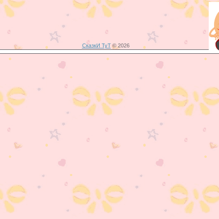
СказкИ ТуТ
© 2026