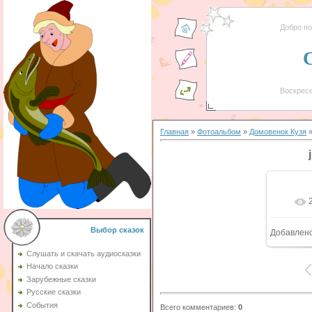
Добро п
Воскресе
Главная
»
Фотоальбом
»
Домовенок Кузя
»
Выбор сказок
Добавлен
Слушать и скачать аудиосказки
Начало сказки
Зарубежные сказки
Русские сказки
События
Всего комментариев
:
0