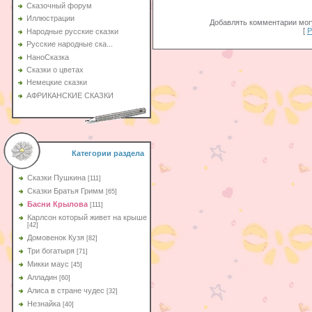
Сказочный форум
Иллюстрации
Добавлять комментарии могу
[
Р
Народные русские сказки
Русские народные ска...
НаноСказка
Сказки о цветах
Немецкие сказки
АФРИКАНСКИЕ СКАЗКИ
Категории раздела
Сказки Пушкина
[111]
Сказки Братья Гримм
[65]
Басни Крылова
[111]
Карлсон который живет на крыше
[42]
Домовенок Кузя
[82]
Три богатыря
[71]
Микки маус
[45]
Алладин
[60]
Aлиса в стране чудес
[32]
Незнайка
[40]