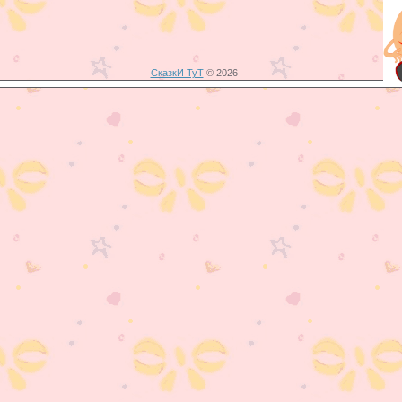
СказкИ ТуТ
© 2026