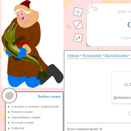
Добро п
Суббот
Главная
»
Фотоальбом
»
Басни Крылова
» 
Выбор сказок
Добавлен
Слушать и скачать аудиосказки
Начало сказки
Зарубежные сказки
Русские сказки
События
Всего комментариев
:
0