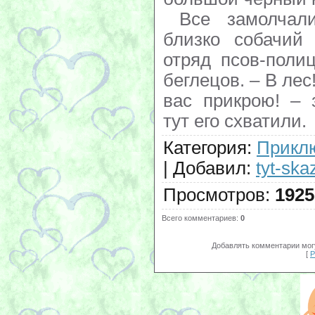
Все замолчал
близко собачий
отряд псов-поли
беглецов. – В лес
вас прикрою! – 
тут его схватили.
Категория
:
Приклю
|
Добавил
:
tyt-ska
Просмотров
:
1925
Всего комментариев
:
0
Добавлять комментарии могу
[
Р