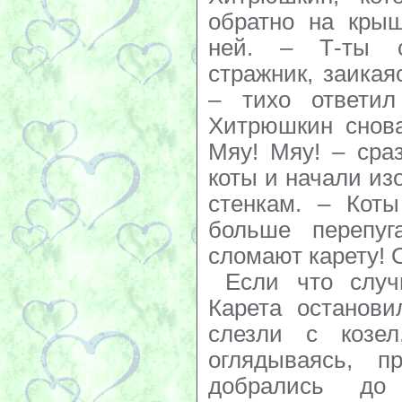
обратно на крыш
ней. – Т-ты 
стражник, заикая
– тихо ответил
Хитрюшкин снова
Мяу! Мяу! – сра
коты и начали из
стенкам. – Коты
больше перепуг
сломают карету! 
Если что случи
Карета останови
слезли с козе
оглядываясь, п
добрались до