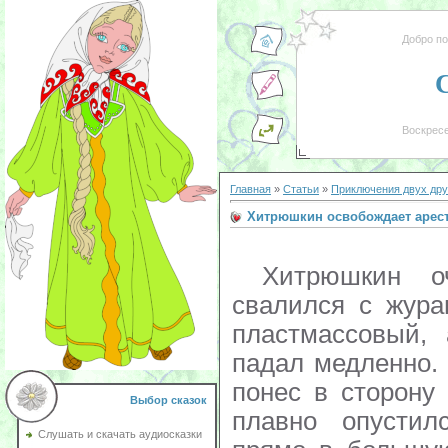
Добро п
Воскресе
Главная
»
Статьи
»
Приключения двух дру
Хитрюшкин освобождает арест
Хитрюшкин оче
свалился с жура
пластмассовый, 
падал медленно. 
понес в сторону
Выбор сказок
плавно опустил
Слушать и скачать аудиосказки