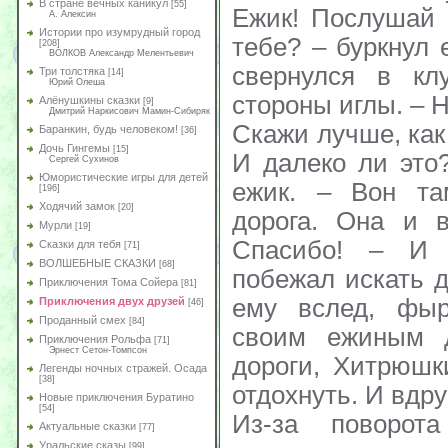
В стране вечных каникул
[55]
Ежик! Послушай 
А. Алексин
Истории про изумрудный город
тебе? – буркнул 
[208]
ВОЛКОВ Александр Мелентьевич
свернулся в кл
Три толстяка
[14]
Юрий Олеша
стороны иглы. – 
Алёнушкины сказки
[9]
Дмитрий Наркисович Мамин-Сибиряк
Скажи лучше, как
Баранкин, будь человеком!
[36]
Дочь Гингемы
[15]
И далеко ли это
Сергей Сухинов
Юмористические игры для детей
ежик. – Вон та
[196]
Ходячий замок
[20]
дорога. Она и в
Мурли
[19]
Спасибо! – И 
Сказки для тебя
[71]
ВОЛШЕБНЫЕ СКАЗКИ
[68]
побежал искать д
Приключения Тома Сойера
[81]
ему вслед, фыр
Приключения двух друзей
[46]
Проданный смех
[84]
своим ежиным 
Приключения Рольфа
[71]
Эрнест Сетон-Томпсон
дороги, Хитрюшк
Легенды ночных стражей. Осада
[38]
отдохнуть. И вдр
Новые приключения Буратино
[54]
Из-за поворот
Актуальные сказки
[77]
Уральские сказы
[99]