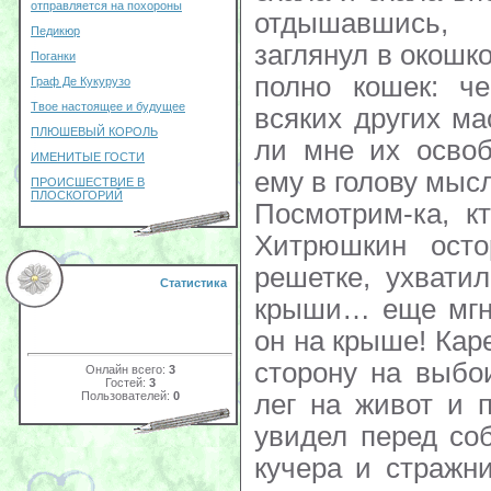
отправляется на похороны
отдышавшись,
Педикюр
заглянул в окошк
Поганки
полно кошек: ч
Граф Де Кукурузо
Твое настоящее и будущее
всяких других ма
ПЛЮШЕВЫЙ КОРОЛЬ
ли мне их освоб
ИМЕНИТЫЕ ГОСТИ
ему в голову мысл
ПРОИСШЕСТВИЕ В
ПЛОСКОГОРИЙ
Посмотрим-ка, к
Хитрюшкин осто
решетке, ухвати
Статистика
крыши… еще мгно
он на крыше! Кар
сторону на выбо
Онлайн всего:
3
Гостей:
3
Пользователей:
0
лег на живот и 
увидел перед со
кучера и стражн