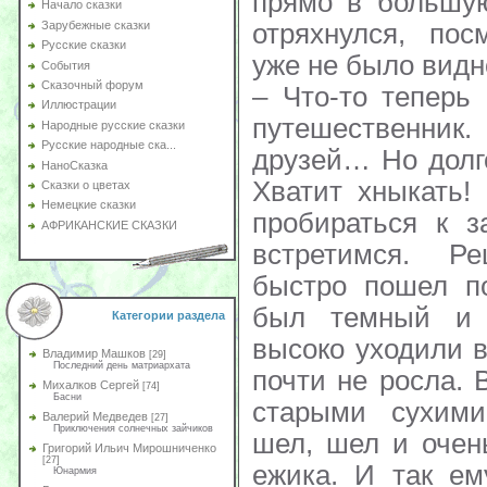
прямо в большую
Начало сказки
отряхнулся, пос
Зарубежные сказки
Русские сказки
уже не было видн
События
Сказочный форум
– Что-то теперь 
Иллюстрации
путешественник
Народные русские сказки
Русские народные ска...
друзей… Но долго
НаноСказка
Хватит хныкать!
Сказки о цветах
Немецкие сказки
пробираться к 
АФРИКАНСКИЕ СКАЗКИ
встретимся. Р
быстро пошел по
был темный и 
Категории раздела
высоко уходили в
Владимир Машков
[29]
Последний день матриархата
почти не росла.
Михалков Сергей
[74]
Басни
старыми сухими
Валерий Медведев
[27]
Приключения солнечных зайчиков
шел, шел и очен
Григорий Ильич Мирошниченко
[27]
ежика. И так ем
Юнармия