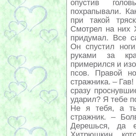
опустив голо
похрапывали. Ка
при такой тряс
Смотрел на них 
придумал. Все с
Он спустил ноги
руками за кр
примерился и изо
псов. Правой но
стражника. – Гав!
сразу проснувши
ударил? Я тебе по
Не я тебя, а т
стражник. – Бол
Дерешься, да 
Хитрюшкин, кот