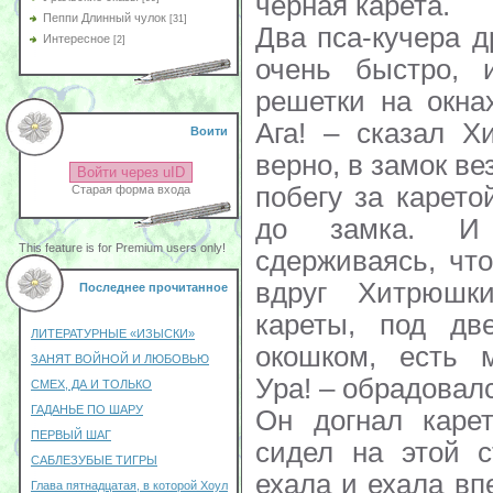
черная карета.
Пеппи Длинный чулок
[31]
Два пса-кучера д
Интересное
[2]
очень быстро, 
решетки на окна
Ага! – сказал Х
Воити
верно, в замок ве
Войти через uID
побегу за карето
Старая форма входа
до замка. И
This feature is for Premium users only!
сдерживаясь, чт
вдруг Хитрюшк
Последнее прочитанное
кареты, под дв
ЛИТЕРАТУРНЫЕ «ИЗЫСКИ»
окошком, есть м
ЗАНЯТ ВОЙНОЙ И ЛЮБОВЬЮ
Ура! – обрадова
СМЕХ, ДА И ТОЛЬКО
ГАДАНЬЕ ПО ШАРУ
Он догнал каре
ПЕРВЫЙ ШАГ
сидел на этой с
САБЛЕЗУБЫЕ ТИГРЫ
ехала и ехала вп
Глава пятнадцатая, в которой Хоул