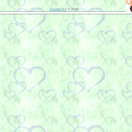
СказкИ ТуТ
© 2026