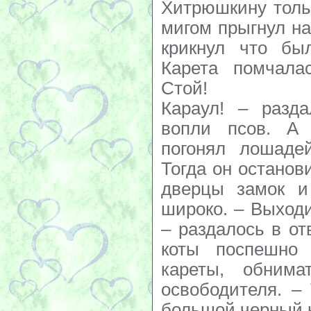
Хитрюшкину толь
мигом прыгнул на
крикнул что бы
Карета помчала
Стой!
Караул! – разда
вопли псов. А
погонял лошадей
Тогда он останов
дверцы замок и
широко. – Выходи
– раздалось в от
коты поспешно 
кареты, обнима
освободителя. –
большой черный к