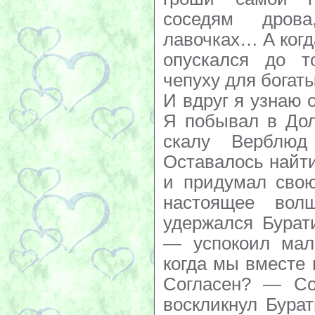
соседям дров
лавочках… А когд
опускался до т
чепуху для богат
И вдруг я узнаю 
Я побывал в Дол
скалу Верблюд
Оставалось найти
и придумал сво
настоящее во
удержался Бурат
— успокоил мал
когда мы вместе
Согласен? — Со
воскликнул Бура