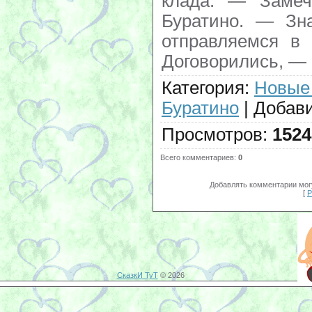
клада. — Замеч
Буратино. — Зна
отправляемся в
Договорились, — 
Категория
:
Новые
Буратино
|
Добав
Просмотров
:
1524
Всего комментариев
:
0
Добавлять комментарии могу
[
Р
СказкИ ТуТ
© 2026