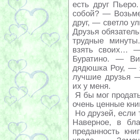
есть друг Пьеро
собой? — Возьме
друг, — светло у
Друзья обязател
трудные минуты
взять своих… 
Буратино. — В
дядюшка Роу, — 
лучшие друзья —
их у меня.
Я бы мог продать
очень ценные кни
Но друзей, если
Наверное, в бла
преданность кни