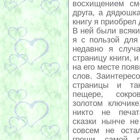
восхищением смо
друга, а дядюшк
книгу я приобрел
В ней были всяк
я с пользой для
недавно я случа
страницу книги, и
на его месте поя
слов. Заинтерес
страницы и та
пещере, сокр
золотом ключике
никто не печат
сказки нынче не
совсем не оста
гроши самой г