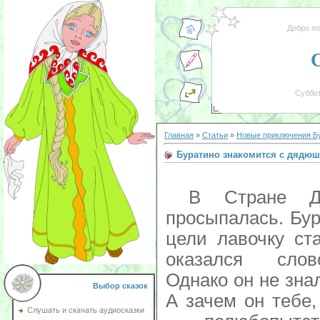
Добро п
Суббот
Главная
»
Статьи
»
Новые приключения Б
Буратино знакомится с дядюш
В Стране Дур
просыпалась. Бу
цели лавочку ст
оказался слов
Однако он не знал
Выбор сказок
А зачем он тебе
Слушать и скачать аудиосказки