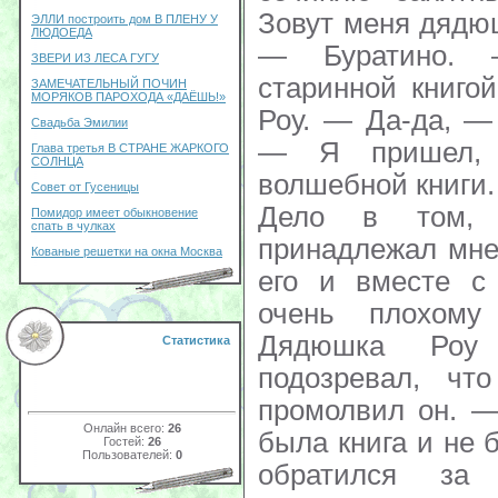
Зовут меня дядюш
ЭЛЛИ построить дом В ПЛЕНУ У
ЛЮДОЕДА
— Буратино. 
ЗВЕРИ ИЗ ЛЕСА ГУГУ
старинной книго
ЗАМЕЧАТЕЛЬНЫЙ ПОЧИН
МОРЯКОВ ПАРОХОДА «ДАЁШЬ!»
Роу. — Да-да, —
Свадьба Эмилии
— Я пришел, 
Глава третья В СТРАНЕ ЖАРКОГО
СОЛНЦА
волшебной книги
Совет от Гусеницы
Дело в том, 
Помидор имеет обыкновение
спать в чулках
принадлежал мне
Кованые решетки на окна Москва
его и вместе с
очень плохом
Дядюшка Роу
Статистика
подозревал, чт
промолвил он. —
Онлайн всего:
26
была книга и не 
Гостей:
26
Пользователей:
0
обратился з