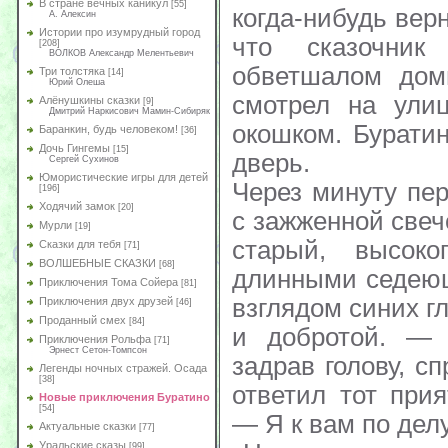
В стране вечных каникул
[55]
когда-нибудь вер
А. Алексин
Истории про изумрудный город
что сказочни
[208]
ВОЛКОВ Александр Мелентьевич
обветшалом доми
Три толстяка
[14]
Юрий Олеша
смотрел на ули
Алёнушкины сказки
[9]
Дмитрий Наркисович Мамин-Сибиряк
окошком. Бурати
Баранкин, будь человеком!
[36]
Дочь Гингемы
[15]
дверь.
Сергей Сухинов
Юмористические игры для детей
Через минуту пе
[196]
Ходячий замок
[20]
с зажженной свеч
Мурли
[19]
старый, высок
Сказки для тебя
[71]
ВОЛШЕБНЫЕ СКАЗКИ
[68]
длинными седею
Приключения Тома Сойера
[81]
взглядом синих гл
Приключения двух друзей
[46]
Проданный смех
[84]
и добротой. —
Приключения Рольфа
[71]
Эрнест Сетон-Томпсон
задрав голову, с
Легенды ночных стражей. Осада
[38]
ответил тот при
Новые приключения Буратино
[54]
— Я к вам по делу
Актуальные сказки
[77]
Уральские сказы
[99]