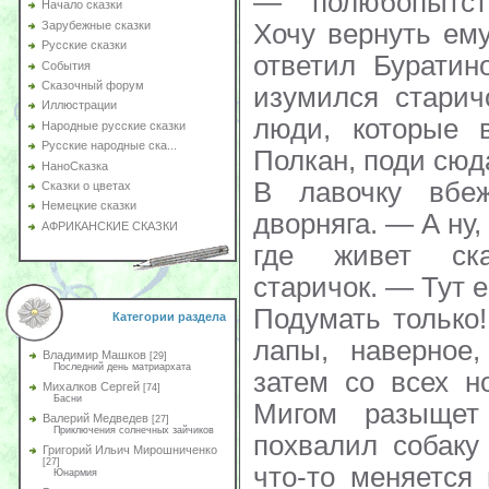
— полюбопытст
Начало сказки
Хочу вернуть ему
Зарубежные сказки
Русские сказки
ответил Буратин
События
Сказочный форум
изумился старич
Иллюстрации
люди, которые 
Народные русские сказки
Русские народные ска...
Полкан, поди сюд
НаноСказка
В лавочку вбеж
Сказки о цветах
Немецкие сказки
дворняга. — А ну,
АФРИКАНСКИЕ СКАЗКИ
где живет ск
старичок. — Тут 
Подумать только!
Категории раздела
лапы, наверное,
Владимир Машков
[29]
Последний день матриархата
затем со всех н
Михалков Сергей
[74]
Басни
Мигом разыщет
Валерий Медведев
[27]
Приключения солнечных зайчиков
похвалил собаку
Григорий Ильич Мирошниченко
[27]
что-то меняется
Юнармия