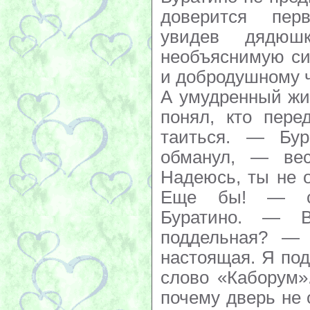
доверится пер
увидев дядюшк
необъяснимую си
и добродушному 
А умудренный жи
понял, кто пере
таиться. — Бур
обманул, — ве
Надеюсь, ты не 
Еще бы! — с 
Буратино. — В
поддельная? — 
настоящая. Я под
слово «Каборум»
почему дверь не 