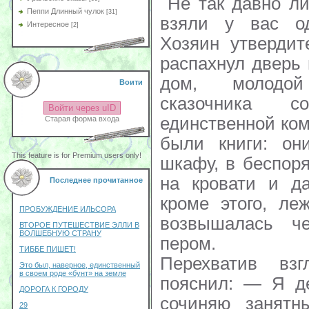
Не так давно ли
Пеппи Длинный чулок
[31]
взяли у вас о
Интересное
[2]
Хозяин утвердит
распахнул дверь
дом, молодо
Воити
сказочника с
Войти через uID
единственной ком
Старая форма входа
были книги: он
This feature is for Premium users only!
шкафу, в беспоря
на кровати и да
Последнее прочитанное
кроме этого, ле
ПРОБУЖДЕНИЕ ИЛЬСОРА
возвышалась ч
ВТОРОЕ ПУТЕШЕСТВИЕ ЭЛЛИ В
ВОЛШЕБНУЮ СТРАНУ
пером.
ТИББЕ ПИШЕТ!
Перехватив взг
Это был, наверное, единственный
в своем роде «бунт» на земле
пояснил: — Я де
ДОРОГА К ГОРОДУ
сочиняю занятн
29