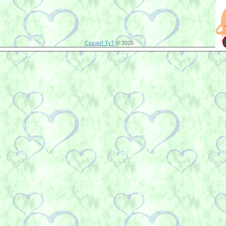
СказкИ ТуТ
© 2026