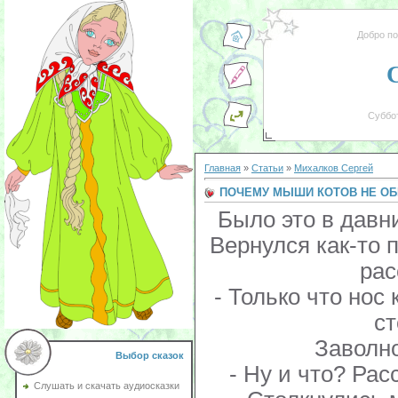
Добро п
Суббот
Главная
»
Статьи
»
Михалков Сергей
ПОЧЕМУ МЫШИ КОТОВ НЕ О
Было это в давн
Вернулся как-то
рас
- Только что нос 
ст
Заволн
Выбор сказок
- Ну и что? Ра
Слушать и скачать аудиосказки