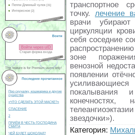
транспортное с
Пеппи Длинный чулок
[31]
Интересное
точку.
лечение в
[2]
врачи убирают
циркуляции кров
Воити
себя соседние со
распространени
Войти через uID
Старая форма входа
зоне поражен
венозной недост
This feature is for Premium users only!
появлении отёчн
Последнее прочитанное
усиливающиеся 
покалывания 
Про скучалку, кошмарика и другие
существа
конечностях,
«ЧТО СДЕЛАТЬ ЭТОЙ МАСКЕ?»
телеангиоэкт
СПАСЕНИЕ
2
звездочки»).
ПРИЁМ В ЧЕСТЬ ГОСПОДИНА
СМИТА
Категория
:
Михал
ЧЕЙ БУДЕТ ШОКОЛАД?