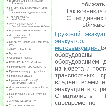
В стране вечных каникул
[55]
обижать 
А. Алексин
Истории про изумрудный город
Так возникла 
[208]
ВОЛКОВ Александр Мелентьевич
С тех давних
Три толстяка
[14]
Юрий Олеша
обижают
Алёнушкины сказки
[9]
Дмитрий Наркисович Мамин-Сибиряк
Баранкин, будь человеком!
[36]
Грузовой эвакуа
Дочь Гингемы
[15]
Сергей Сухинов
эвакуатор,
Юмористические игры для детей
[196]
мотоэвакуация..
В
Ходячий замок
[20]
оборудова
Мурли
[19]
Сказки для тебя
[71]
оборудованием д
ВОЛШЕБНЫЕ СКАЗКИ
[68]
из кювета и пос
Приключения Тома Сойера
[81]
Приключения двух друзей
[46]
транспортных с
Проданный смех
[84]
Приключения Рольфа
владеет всеми 
[71]
Эрнест Сетон-Томпсон
Легенды ночных стражей. Осада
эвакуации и спр
[38]
Новые приключения Буратино
Специалисты 
[54]
Актуальные сказки
своевремен
[77]
Уральские сказы
[99]