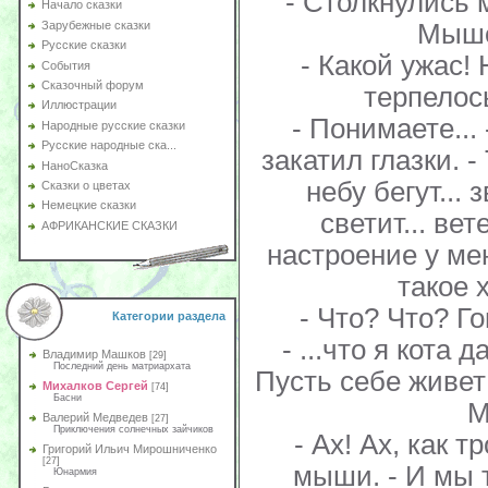
- Столкнулись 
Начало сказки
Мышон
Зарубежные сказки
Русские сказки
- Какой ужас! 
События
Сказочный форум
терпелос
Иллюстрации
- Понимаете...
Народные русские сказки
Русские народные ска...
закатил глазки. -
НаноСказка
небу бегут... 
Сказки о цветах
Немецкие сказки
светит... вет
АФРИКАНСКИЕ СКАЗКИ
настроение у ме
такое 
- Что? Что? Го
Категории раздела
- ...что я кота
Владимир Машков
[29]
Последний день матриархата
Пусть себе живет!
Михалков Сергей
[74]
Басни
М
Валерий Медведев
[27]
Приключения солнечных зайчиков
- Ах! Ах, как 
Григорий Ильич Мирошниченко
[27]
мыши. - И мы 
Юнармия