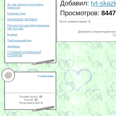
Добавил
:
tyt-skazk
Ах, как непросто построить
перископ!
Просмотров
:
8447
Рыбалка Тора
ВОЮЮЩИЕ ДЕРЕВЬЯ
Всего комментариев
:
0
Рассказ Гассана Абдуррахмана
ибн Хоттаба
Добавлять комментарии могу
В цирке
[
Р
Твой внешний вид
Дробинка
СТОЙКИЙ ОЛОВЯННЫЙ
СОЛДАТИК
Статистика
Онлайн всего:
20
Гостей:
20
Пользователей:
0