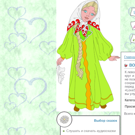
Главна
ВО
К лево
круг 
не поз
сохран
перед
«LoveS
вы ул
Катего
Просм
Всего 
Выбор сказок
Слушать и скачать аудиосказки