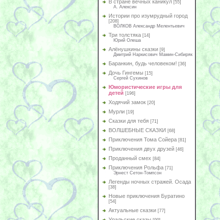
В стране вечных каникул
[55]
А. Алексин
Истории про изумрудный город
[208]
ВОЛКОВ Александр Мелентьевич
Три толстяка
[14]
Юрий Олеша
Алёнушкины сказки
[9]
Дмитрий Наркисович Мамин-Сибиряк
Баранкин, будь человеком!
[36]
Дочь Гингемы
[15]
Сергей Сухинов
Юмористические игры для
детей
[196]
Ходячий замок
[20]
Мурли
[19]
Сказки для тебя
[71]
ВОЛШЕБНЫЕ СКАЗКИ
[68]
Приключения Тома Сойера
[81]
Приключения двух друзей
[46]
Проданный смех
[84]
Приключения Рольфа
[71]
Эрнест Сетон-Томпсон
Легенды ночных стражей. Осада
[38]
Новые приключения Буратино
[54]
Актуальные сказки
[77]
Уральские сказы