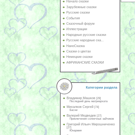
Начало сказки
Зарубежные сказки
Русские сказки
События
Сказочный форум
Иллюстрации
Народные русские сказки
Русские народные ска...
НаноСказка
Сказки о цветах
Немецкие сказки
АФРИКАНСКИЕ СКАЗКИ
Категории раздела
Владимир Машков
[29]
Последний день матриархата
Михалков Сергей
[74]
Басни
Валерий Медведев
[27]
Приключения солнечных зайчиков
Григорий Ильич Мирошниченко
[27]
Юнармия