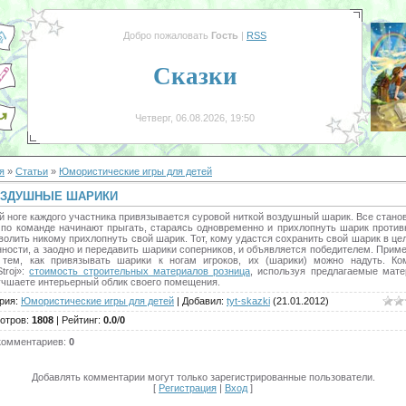
Добро пожаловать
Гость
|
RSS
Сказки
Четверг, 06.08.2026, 19:50
я
»
Статьи
»
Юмористические игры для детей
ЗДУШНЫЕ ШАРИКИ
й ноге каждого участника привязывается суровой ниткой воздушный шарик. Все стано
и по команде начинают прыгать, стараясь одновременно и прихлопнуть шарик противн
волить никому прихлопнуть свой шарик. Тот, кому удастся сохранить свой шарик в це
ности, а заодно и передавить шарики соперников, и объявляется победителем. Прим
 тем, как привязывать шарики к ногам игроков, их (шарики) можно надуть. Ко
troj»:
стоимость строительных материалов розница
, используя предлагаемые мате
учшаете интерьерный облик своего помещения.
рия
:
Юмористические игры для детей
|
Добавил
:
tyt-skazki
(21.01.2012)
отров
:
1808
|
Рейтинг
:
0.0
/
0
комментариев
:
0
Добавлять комментарии могут только зарегистрированные пользователи.
[
Регистрация
|
Вход
]