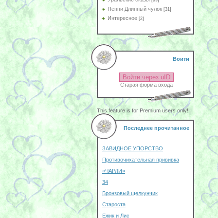
[99]
Пеппи Длинный чулок
[31]
Интересное
[2]
Воити
Войти через uID
Старая форма входа
This feature is for Premium users only!
Последнее прочитанное
ЗАВИДНОЕ УПОРСТВО
Противочихательная прививка
«ЧАРЛИ»
34
Бронзовый щелкунчик
Староста
Ежик и Лис