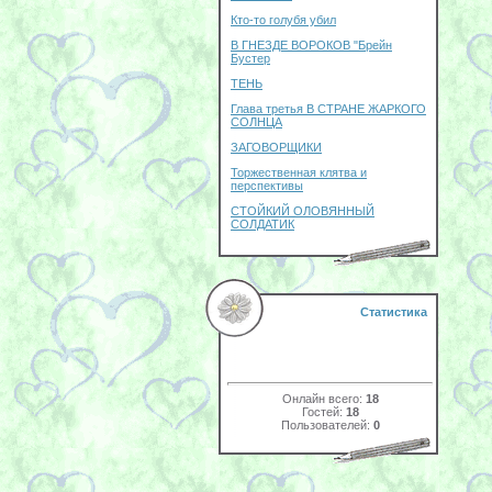
Кто-то голубя убил
В ГНЕЗДЕ ВОРОКОВ "Брейн
Бустер
ТЕНЬ
Глава третья В СТРАНЕ ЖАРКОГО
СОЛНЦА
ЗАГОВОРЩИКИ
Торжественная клятва и
перспективы
СТОЙКИЙ ОЛОВЯННЫЙ
СОЛДАТИК
Статистика
Онлайн всего:
18
Гостей:
18
Пользователей:
0