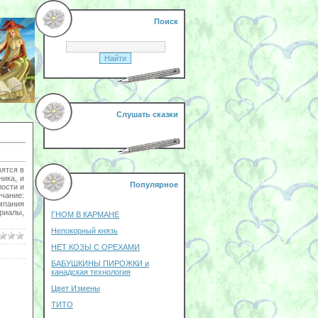
Поиск
Слушать сказки
вятся в
ика, и
Популярное
лости и
ечание:
мпания
риалы,
ГНОМ В КАРМАНЕ
Непокорный князь
НЕТ КОЗЫ С ОРЕХАМИ
БАБУШКИНЫ ПИРОЖКИ и
канадская технология
Цвет Измены
ТИТО