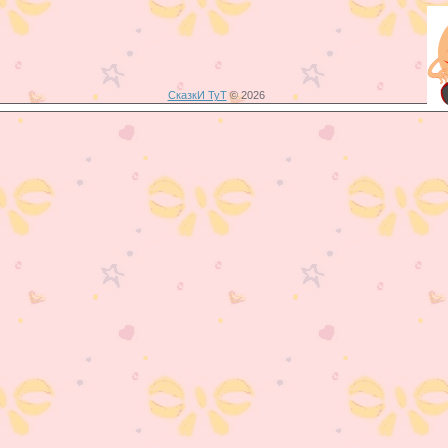
СказкИ ТуТ
© 2026