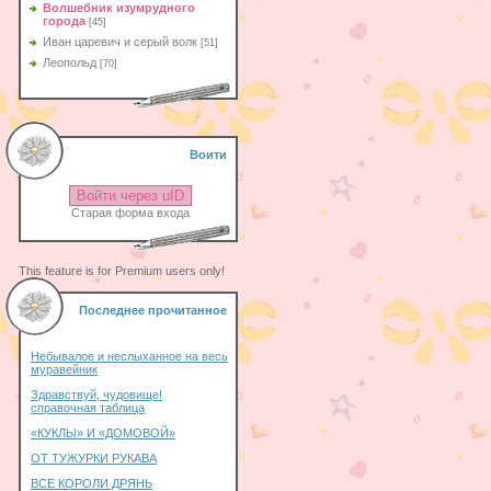
Волшебник изумрудного
города
[45]
Иван царевич и серый волк
[51]
Леопольд
[70]
Воити
Войти через uID
Старая форма входа
This feature is for Premium users only!
Последнее прочитанное
Небывалое и неслыханное на весь
муравейник
Здравствуй, чудовище!
справочная таблица
«КУКЛЫ» И «ДОМОВОЙ»
ОТ ТУЖУРКИ РУКАВА
ВСЕ КОРОЛИ ДРЯНЬ