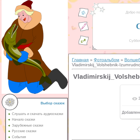
Добро п
Суббот
Главная
»
Фотоальбом
»
Волшеб
Vladimirskij_Volshebnik-Izumrud
Vladimirskij_Volshe
Выбор сказок
Добавлен
Слушать и скачать аудиосказки
Начало сказки
Зарубежные сказки
Русские сказки
События