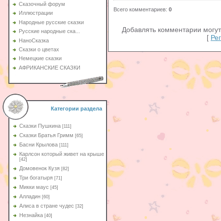
Сказочный форум
Всего комментариев
:
0
Иллюстрации
Народные русские сказки
Добавлять комментарии могут
Русские народные ска...
[
Ре
НаноСказка
Сказки о цветах
Немецкие сказки
АФРИКАНСКИЕ СКАЗКИ
Категории раздела
Сказки Пушкина
[111]
Сказки Братья Гримм
[65]
Басни Крылова
[111]
Карлсон который живет на крыше
[42]
Домовенок Кузя
[82]
Три богатыря
[71]
Микки маус
[45]
Алладин
[60]
Aлиса в стране чудес
[32]
Незнайка
[40]