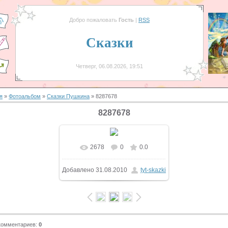
Добро пожаловать
Гость
|
RSS
Сказки
Четверг, 06.08.2026, 19:51
я
»
Фотоальбом
»
Сказки Пушкина
» 8287678
8287678
2678
0
0.0
В реальном размере
Добавлено
31.08.2010
tyt-skazki
450x600
/ 128.4Kb
комментариев
:
0