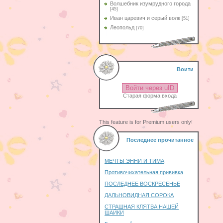
Волшебник изумрудного города
[45]
Иван царевич и серый волк
[51]
Леопольд
[70]
Воити
Войти через uID
Старая форма входа
This feature is for Premium users only!
Последнее прочитанное
МЕЧТЫ ЭННИ И ТИМА
Противочихательная прививка
ПОСЛЕДНЕЕ ВОСКРЕСЕНЬЕ
ДАЛЬНОВИДНАЯ СОРОКА
СТРАШНАЯ КЛЯТВА НАШЕЙ
ШАЙКИ