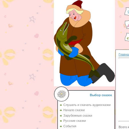
Главна
Выбор сказок
Слушать и скачать аудиосказки
Начало сказки
Зарубежные сказки
Русские сказки
События
Всего 