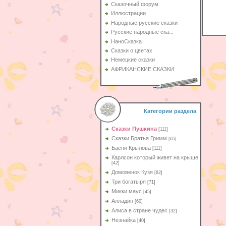
Сказочный форум
Иллюстрации
Народные русские сказки
Русские народные ска...
НаноСказка
Сказки о цветах
Немецкие сказки
АФРИКАНСКИЕ СКАЗКИ
Категории раздела
Сказки Пушкина
[111]
Сказки Братья Гримм
[65]
Басни Крылова
[111]
Карлсон который живет на крыше
[42]
Домовенок Кузя
[82]
Три богатыря
[71]
Микки маус
[45]
Алладин
[60]
Aлиса в стране чудес
[32]
Незнайка
[40]