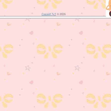
СказкИ ТуТ
© 2026