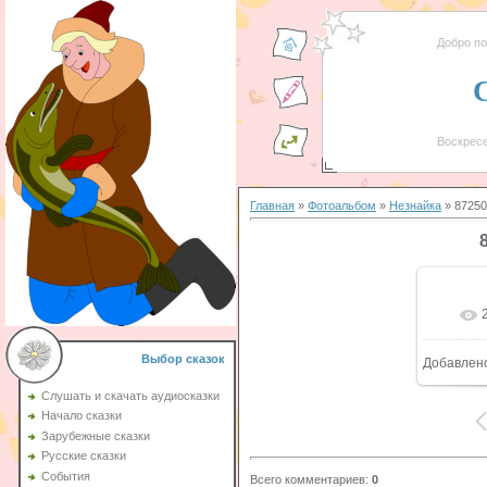
Добро п
Воскресе
Главная
»
Фотоальбом
»
Незнайка
» 87250
Выбор сказок
Добавлен
Слушать и скачать аудиосказки
Начало сказки
Зарубежные сказки
Русские сказки
События
Всего комментариев
:
0