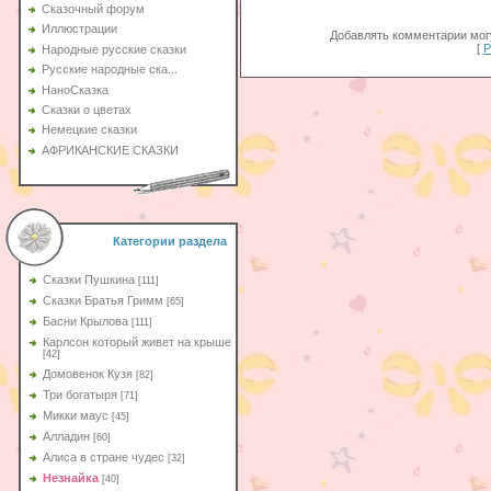
Сказочный форум
Иллюстрации
Добавлять комментарии могу
[
Р
Народные русские сказки
Русские народные ска...
НаноСказка
Сказки о цветах
Немецкие сказки
АФРИКАНСКИЕ СКАЗКИ
Категории раздела
Сказки Пушкина
[111]
Сказки Братья Гримм
[65]
Басни Крылова
[111]
Карлсон который живет на крыше
[42]
Домовенок Кузя
[82]
Три богатыря
[71]
Микки маус
[45]
Алладин
[60]
Aлиса в стране чудес
[32]
Незнайка
[40]