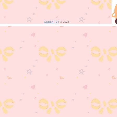
СказкИ ТуТ
© 2026