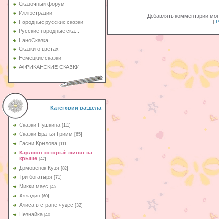
Сказочный форум
Иллюстрации
Добавлять комментарии могу
[
Р
Народные русские сказки
Русские народные ска...
НаноСказка
Сказки о цветах
Немецкие сказки
АФРИКАНСКИЕ СКАЗКИ
Категории раздела
Сказки Пушкина
[111]
Сказки Братья Гримм
[65]
Басни Крылова
[111]
Карлсон который живет на
крыше
[42]
Домовенок Кузя
[82]
Три богатыря
[71]
Микки маус
[45]
Алладин
[60]
Aлиса в стране чудес
[32]
Незнайка
[40]