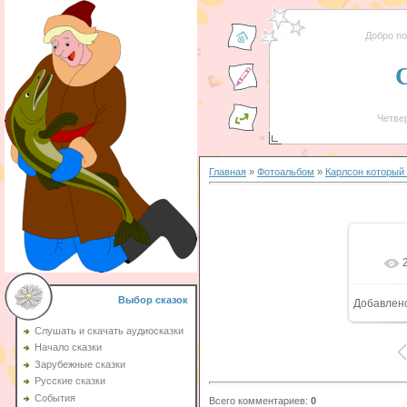
Добро п
Четвер
Главная
»
Фотоальбом
»
Карлсон который
Выбор сказок
Добавлен
Слушать и скачать аудиосказки
Начало сказки
Зарубежные сказки
Русские сказки
События
Всего комментариев
:
0