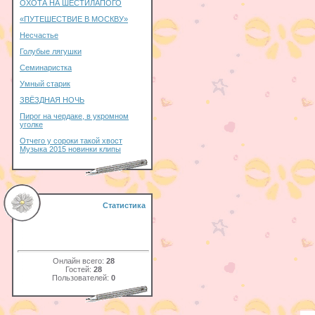
ОХОТА НА ШЕСТИЛАПОГО
«ПУТЕШЕСТВИЕ В МОСКВУ»
Несчастье
Голубые лягушки
Семинаристка
Умный старик
ЗВЁЗДНАЯ НОЧЬ
Пирог на чердаке, в укромном
уголке
Отчего у сороки такой хвост
Музыка 2015 новинки клипы
Статистика
Онлайн всего:
28
Гостей:
28
Пользователей:
0