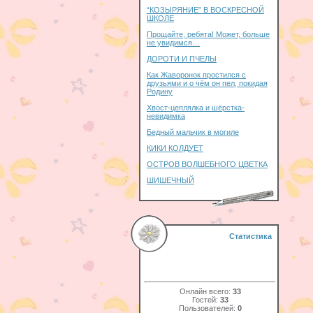
“КОЗЫРЯНИЕ” В ВОСКРЕСНОЙ
ШКОЛЕ
Прощайте, ребята! Может, больше
не увидимся…
ДОРОТИ И ПЧЕЛЫ
Как Жаворонок простился с
друзьями и о чём он пел, покидая
Родину
Хвост-цеплялка и шёрстка-
невидимка
Бедный мальчик в могиле
КИКИ КОЛДУЕТ
ОСТРОВ ВОЛШЕБНОГО ЦВЕТКА
ШИШЕЧНЫЙ
Статистика
Онлайн всего:
33
Гостей:
33
Пользователей:
0