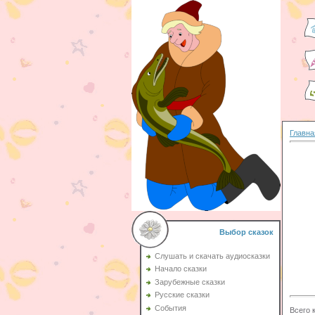
Главна
Выбор сказок
Слушать и скачать аудиосказки
Начало сказки
Зарубежные сказки
Русские сказки
События
Всего 