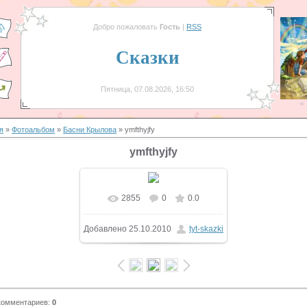
Добро пожаловать
Гость
|
RSS
Сказки
Пятница, 07.08.2026, 16:50
я
»
Фотоальбом
»
Басни Крылова
» ymfthyjfy
ymfthyjfy
2855
0
0.0
Добавлено
25.10.2010
tyt-skazki
комментариев
:
0