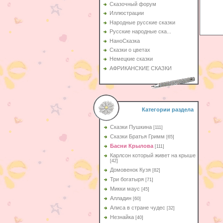
Сказочный форум
Иллюстрации
Народные русские сказки
Русские народные ска...
НаноСказка
Сказки о цветах
Немецкие сказки
АФРИКАНСКИЕ СКАЗКИ
Категории раздела
Сказки Пушкина
[111]
Сказки Братья Гримм
[65]
Басни Крылова
[111]
Карлсон который живет на крыше
[42]
Домовенок Кузя
[82]
Три богатыря
[71]
Микки маус
[45]
Алладин
[60]
Aлиса в стране чудес
[32]
Незнайка
[40]