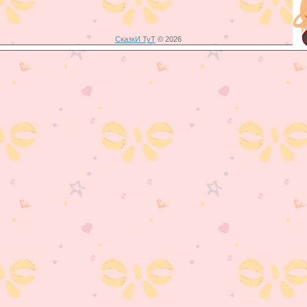
СказкИ ТуТ
© 2026