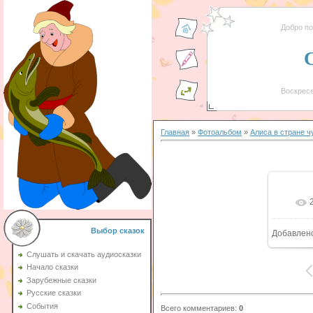
Добро п
Воскресе
Главная
»
Фотоальбом
»
Aлиса в стране ч
Выбор сказок
Добавлен
1
Слушать и скачать аудиосказки
Начало сказки
Зарубежные сказки
Русские сказки
События
Всего комментариев
:
0