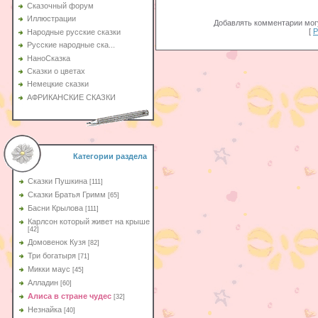
Сказочный форум
Иллюстрации
Добавлять комментарии могу
[
Р
Народные русские сказки
Русские народные ска...
НаноСказка
Сказки о цветах
Немецкие сказки
АФРИКАНСКИЕ СКАЗКИ
Категории раздела
Сказки Пушкина
[111]
Сказки Братья Гримм
[65]
Басни Крылова
[111]
Карлсон который живет на крыше
[42]
Домовенок Кузя
[82]
Три богатыря
[71]
Микки маус
[45]
Алладин
[60]
Aлиса в стране чудес
[32]
Незнайка
[40]