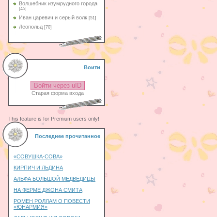
Волшебник изумрудного города
[45]
Иван царевич и серый волк
[51]
Леопольд
[70]
Воити
Войти через uID
Старая форма входа
This feature is for Premium users only!
Последнее прочитанное
«СОВУШКА-СОВА»
КИРПИЧ И ЛЬДИНА
АЛЬФА БОЛЬШОЙ МЕДВЕДИЦЫ
НА ФЕРМЕ ДЖОНА СМИТА
РОМЕН РОЛЛАМ О ПОВЕСТИ
«ЮНАРМИЯ»