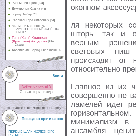
Разные истории
[134]
оконном аксессуа
Домовенок Кузька
[44]
Город Эмбер
[93]
Рассказы про животных
[54]
ля некоторых с
Малыш и Карлсон
[74]
КАРЛСОН, КОТОРЫЙ ЖИВЁТ НА
шторы так и о
КРЫШЕ!
Ганс (Ханс) Христиан
верным решен
(Кристиан) Андерсен
[830]
Сказки
световых ниш
Абазинские народные сказки
[34]
происходит от 
относительно пр
Воити
Главное из их ч
Войти через uID
Старая форма входа
совершенно не в
ламелей идет ре
This feature is for Premium users only!
горизонтальн
Последнее прочитанное
минимализм в с
ансамбля цени
ПЕРВЫЕ ШАГИ ЖЕЛЕЗНОГО
РЫЦАРЯ