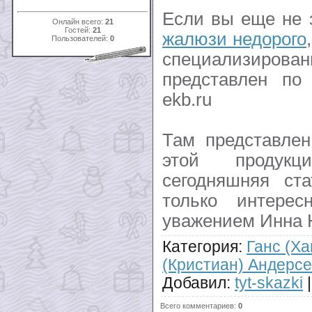
Если вы еще не 
Онлайн всего:
21
Гостей:
21
жалюзи недорого
Пользователей:
0
специализирован
представлен по а
ekb.ru
Там представлен
этой продук
сегодняшняя ст
только интере
уважением Инна 
Категория
:
Ганс (Ха
(Кристиан) Андерс
Добавил
:
tyt-skazki
Всего комментариев
:
0