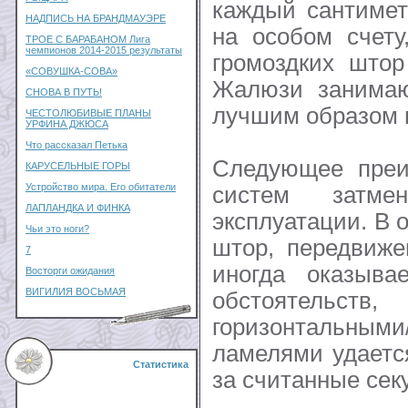
каждый сантимет
НАДПИСЬ НА БРАНДМАУЭРЕ
на особом счету
ТРОЕ С БАРАБАНОМ Лига
чемпионов 2014-2015 результаты
громоздких штор
«СОВУШКА-СОВА»
Жалюзи занимаю
СНОВА В ПУТЬ!
лучшим образом в
ЧЕСТОЛЮБИВЫЕ ПЛАНЫ
УРФИНА ДЖЮСА
Что рассказал Петька
Следующее преи
КАРУСЕЛЬНЫЕ ГОРЫ
Устройство мира. Его обитатели
систем затм
ЛАПЛАНДКА И ФИНКА
эксплуатации. В 
Чьи это ноги?
штор, передвиже
7
иногда оказыва
Восторги ожидания
ВИГИЛИЯ ВОСЬМАЯ
обстоятел
горизонтальными
ламелями удаетс
Статистика
за считанные сек