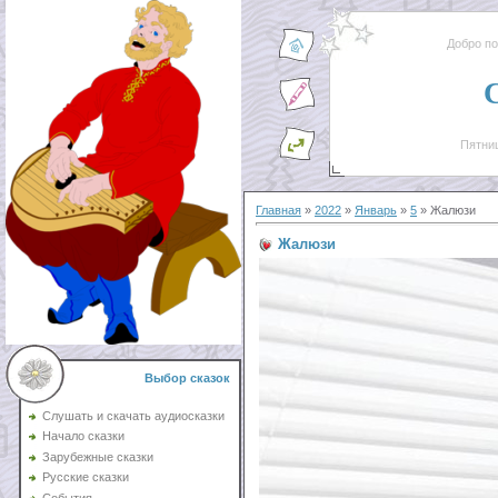
Добро п
Пятниц
Главная
»
2022
»
Январь
»
5
» Жалюзи
Жалюзи
Выбор сказок
Слушать и скачать аудиосказки
Начало сказки
Зарубежные сказки
Русские сказки
События