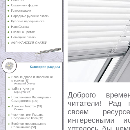
Сказочный форум
Иллюстрации
Народные русские сказки
Русские народные ска...
НаноСказка
Сказки о цветах
Немецкие сказки
АФРИКАНСКИЕ СКАЗКИ
Категории раздела
Еловые дрова и мороженые
маслята
[43]
Анатолий Онегов
Тайны Руси
[80]
Кир Булычев
Доброго време
Приключения Карандаша и
Самоделкина
читатели! Рад 
[120]
Алексей Толстой
[79]
своем ресур
Сказки
Чоки-чок, или Рыцарь
интересными и
Прозрачного Кота
[36]
Весёлое мореплавание
хотелось бы нем
Солнышкина
[54]