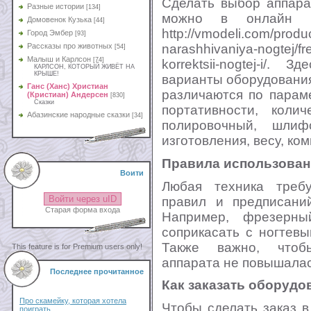
Сделать выбор аппара
Разные истории
[134]
можно в онлайн ка
Домовенок Кузька
[44]
http://vmodeli.com/produ
Город Эмбер
[93]
Рассказы про животных
narashhivaniya-nogtej/fr
[54]
Малыш и Карлсон
[74]
korrektsii-nogtej-i/
КАРЛСОН, КОТОРЫЙ ЖИВЁТ НА
КРЫШЕ!
варианты оборудовани
Ганс (Ханс) Христиан
различаются по парам
(Кристиан) Андерсен
[830]
Сказки
портативности, колич
Абазинские народные сказки
[34]
полировочный, шлиф
изготовления, весу, ком
Правила использован
Воити
Любая техника треб
Войти через uID
правил и предписаний
Старая форма входа
Например, фрезерны
соприкасать с ногтев
Также важно, чтоб
This feature is for Premium users only!
аппарата не повышалас
Последнее прочитанное
Как заказать оборудо
Про скамейку, которая хотела
Чтобы сделать заказ 
поиграть