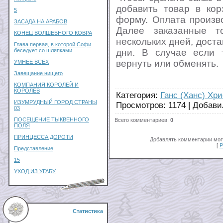
добавить товар в кор
5
форму. Оплата произв
ЗАСАДА НА АРАБОВ
Далее заказанные т
КОНЕЦ ВОЛШЕБНОГО КОВРА
нескольких дней, дост
Глава первая, в которой Софи
дни. В случае если 
беседует со шляпками
вернуть или обменять.
УМНЕЕ ВСЕХ
Завещание нищего
КОМПАНИЯ КОРОЛЕЙ И
КОРОЛЕВ
Категория
:
Ганс (Ханс) Хр
ИЗУМРУДНЫЙ ГОРОД СТРАНЫ
Просмотров
:
1174
|
Добави
03
ПОСЕЩЕНИЕ ТЫКВЕННОГО
Всего комментариев
:
0
ПОЛЯ
ПРИНЦЕССА ДОРОТИ
Добавлять комментарии могу
[
Р
Представление
15
УХОД ИЗ УГАБУ
Статистика