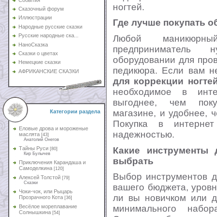
ногтей.
Сказочный форум
Иллюстрации
Где лучше покупать 
Народные русские сказки
Русские народные ска...
Любой маникюрн
НаноСказка
предприниматель 
Сказки о цветах
оборудовании для про
Немецкие сказки
педикюра. Если вам н
АФРИКАНСКИЕ СКАЗКИ
для коррекции ногтей
необходимое в инте
выгоднее, чем поку
магазине, и удобнее, 
Категории раздела
Покупка в интернет
Еловые дрова и мороженые
надежностью.
маслята
[43]
Анатолий Онегов
Какие инструменты 
Тайны Руси
[80]
Кир Булычев
выбрать
Приключения Карандаша и
Самоделкина
[120]
Выбор инструментов д
Алексей Толстой
[79]
Сказки
вашего бюджета, уров
Чоки-чок, или Рыцарь
ли вы новичком или д
Прозрачного Кота
[36]
Весёлое мореплавание
минимального набор
Солнышкина
[54]