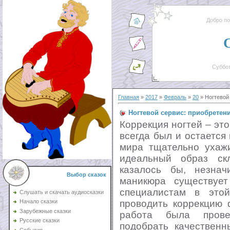
Добро п
Суббот
Главная
»
2017
»
Февраль
»
20
» Ногтевой
Ногтевой сервис: приобретен
Коррекция ногтей – эт
всегда был и остается
мира тщательно ухажи
идеальный образ ск
казалось бы, незна
Выбор сказок
маникюра существует
специалистам в это
Слушать и скачать аудиосказки
проводить коррекцию 
Начало сказки
Зарубежные сказки
работа была прове
Русские сказки
подобрать качественн
События