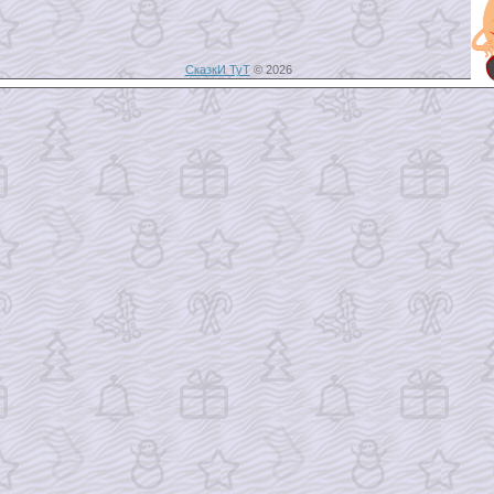
СказкИ ТуТ
© 2026