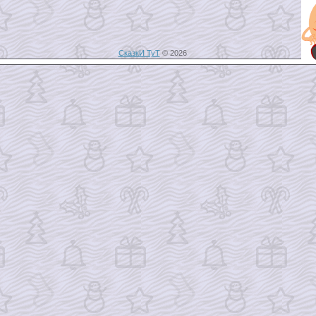
СказкИ ТуТ
© 2026