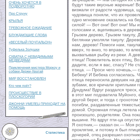
ОЧЕНЬ ХОЧЕТСЯ В
будут такие вкусные жареные! В
ПОДВОРОТНЮ
визжали от радости чудовища, ще
Про Струну
чудовища поняли, что их провел
одно мгновение оказались на бе
КРЫЛЬЯ
силой! — Вот они! Вот они! Мы
ТРЕВОЖНОЕ ОЖИДАНИЕ
голосами и, вцепившись в дерево
Грызем дерево, Грызем такулу, Д
БЛУЖДАЮЩИЕ СЛОВА
беглянки умоляли такулу: Дерев
«ВЕСЕЛЫЙ ПОЧТАЛЬОН»
нам, дерево! Помоги нам, такула
вверх, то вниз, то вправо, то вл
Туфелька Золушки
выхватывая рыбку из реки. А де
СХВАТКА С НЕВИДИМЫМИ
птица! Повелитель всех птиц, Во
МЕДВЕДЯМИ
дадите, если я вас, спасу? Не с
Приключения мистера Моркоу и
птица. — Проси чего хочешь,— с
собаки Держи-Хватай
Бебеку! И Бебека согласилась. Ч
МИР ВОССТАНОВЛЕН
птица переносила девушек на др
зубами, все кричали хриплыми г
Кто чем поёт?
Дундума! Вдруг раздался треск,
ПРОИСШЕСТВИЕ В
в этот миг подхватила Муйонго,
ПЛОСКОГОРИЙ
другой берег, и тогда с грохото
ДЖОННИ-УМЕЛЕЦ ПРИХОДИТ НА
погибли, раздавленные тяжесть
ПОМОЩЬ
домой. Огромная птица летела н
произошло, родителям. Она пок
вышине. Но вдруг пти-ца опусти
Я охотник,— сказал он.— Моя р
проклятие, и потому я был птицей
Статистика
дочерей, отец разрешил охотник
женился на Бебеке. Но когда у н