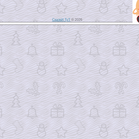
СказкИ ТуТ
© 2026