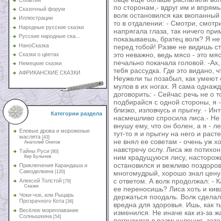
по сторонам,- вдруг им и впрям
Сказочный форум
волк остановился как вкопанный 
Иллюстрации
то в отдалении: - Смотри, смотри
Народные русские сказки
напрягала глаза, так ничего при
Русские народные ска...
показываешь, братец волк? Я не 
НаноСказка
перед тобой! Разве не видишь с
это неважно, ведь мясо - это мя
Сказки о цветах
печально покачала головой. -Ах,
Немецкие сказки
тебя рассудка. Где это видано, 
АФРИКАНСКИЕ СКАЗКИ
Неужели ты позабыл, как умеют 
мулов в их ногах. Я сама однажд
договорить: - Сейчас речь не о 
подбирайся с одной стороны, я -
близко, изловчусь и прыгну. - Ин
Категории раздела
насмешливо спросила лиса.- Не в
внушу ему, что он болен, а я - л
Еловые дрова и мороженые
тут-то я и прыгну на него и раст
маслята
[43]
не внял ее советам - очень уж х
Анатолий Онегов
навстречу ослу. Лиса же потихон
Тайны Руси
[80]
ним крадущуюся лису, насторожи
Кир Булычев
остановился и вежливо поздоров
Приключения Карандаша и
Самоделкина
[120]
многомудрый, хорошо знал цену
с ответом. А волк продолжал: - 
Алексей Толстой
[79]
Сказки
ее переносишь? Лиса хоть и кив
Чоки-чок, или Рыцарь
держаться поодаль. Волк сделал
Прозрачного Кота
[36]
вредна для здоровья. Ишь, как т
Весёлое мореплавание
изменился. Не иначе как из-за ж
Солнышкина
[54]
погрузился в размышления, зате