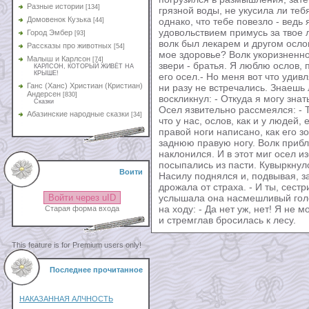
Разные истории
[134]
грязной воды, не укусила ли теб
Домовенок Кузька
однако, что тебе повезло - ведь
[44]
удовольствием примусь за твое 
Город Эмбер
[93]
волк был лекарем и другом ослов
Рассказы про животных
[54]
мое здоровье? Волк укоризненно 
Малыш и Карлсон
[74]
звери - братья. Я люблю ослов, п
КАРЛСОН, КОТОРЫЙ ЖИВЁТ НА
КРЫШЕ!
его осел.- Но меня вот что удивл
Ганс (Ханс) Христиан (Кристиан)
ни разу не встречались. Знаешь
Андерсен
[830]
воскликнул: - Откуда я могу зна
Сказки
Осел язвительно рассмеялся: - Т
Абазинские народные сказки
[34]
что у нас, ослов, как и у людей,
правой ноги написано, как его з
заднюю правую ногу. Волк прибл
наклонился. И в этот миг осел из
посыпались из пасти. Кувыркнулс
Воити
Насилу поднялся и, подвывая, за
дрожала от страха. - И ты, сест
Войти через uID
услышала она насмешливый голо
на ходу: - Да нет уж, нет! Я не м
Старая форма входа
и стремглав бросилась к лесу.
This feature is for Premium users only!
Последнее прочитанное
НАКАЗАННАЯ АЛЧНОСТЬ