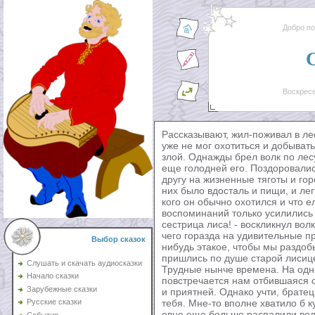
Добро п
Воскресе
Рассказывают, жил-поживал в лес
уже не мог охотиться и добывать
злой. Однажды брел волк по лес
еще голодней его. Поздоровалис
другу на жизненные тяготы и го
них было вдосталь и пищи, и ле
кого он обычно охотился и что ел
воспоминаний только усилились 
сестрица лиса! - воскликнул волк
чего горазда на удивительные п
Выбор сказок
нибудь этакое, чтобы мы раздоб
пришлись по душе старой лисице
Слушать и скачать аудиосказки
Трудные нынче времена. На одно
Начало сказки
повстречается нам отбившаяся о
Зарубежные сказки
и приятней. Однако учти, братец
тебя. Мне-то вполне хватило б 
Русские сказки
овце еще больше распалили вол
События