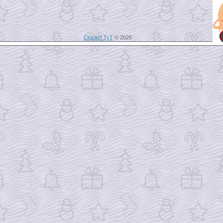
СказкИ ТуТ
© 2026