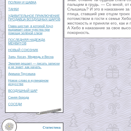
ПОЛКАН И ШАВКА
пальцем в грудь. — Со мной, от к
Слышишь? И это в наказание за 
ТАНКИ
птица, ставший уже отцом троих
УДИВИТЕЛЬНОЕ ПРИКЛЮЧЕНИЕ
потомством в гости к семье Хеб
ПРОДАВЦА ВОЗДУШНЫХ ШАРОВ
жестокость и приняли его, как и
Глава шестая, в которой Хоул
А Хебо в наказание за свое выс
выражает свои чувства при
покорность.
помощи зелёной слизи
ПОСЛЕДНЯЯ НАДЕЖДА
МЕНВИТОВ
НОВЫЙ СОЮЗНИК
Заяц, Косач, Медведь и Весна
Эмилия решает — писать записки
и не знает, как начать.
Аришка-Трусишка
Новое слово в кулинарном
искусстве
ВОЗДУШНЫЙ ШАР
Синяя борода
СОСЕДИ
Статистика