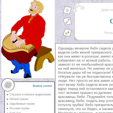
Добро п
Пятниц
Однажды вечером Хебо сидела у
видела себя женой прекрасного, 
как она живет в роскоши, имеет
избавляют ее от всякой работы. 
зависят от ее необычайной крас
на ней жениться. Но никому не у
богатые дары ей не подносили! 
«Неужели так уж бесчувственна
люди. Нет, просто не все замки 
этот вечер Хебо сидела возле х
Выбор сказок
вдруг перед ней остановился как
этот человек пришел из далеких 
Слушать и скачать аудиосказки
красавицы Хебо. Подумайте толь
Начало сказки
красавицу Хебо, подать ему уголе
Зарубежные сказки
потухла трубка! Хебо презритель
смекнула, что он беден, и насм
Русские сказки
Неужели ты думаешь, я поднимус
События