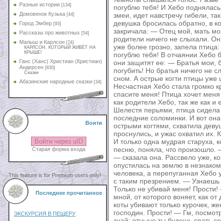
Разные истории
[134]
погублю тебя! И Хебо поднялась,
Домовенок Кузька
змеи, идет навстречу гибели, та
[44]
девушка бросилась обратно, в ко
Город Эмбер
[93]
закричала: — Отец мой, мать моя
Рассказы про животных
[54]
родители ничего не слыхали. Он
Малыш и Карлсон
[74]
уже более грозно, запела птица
КАРЛСОН, КОТОРЫЙ ЖИВЁТ НА
КРЫШЕ!
погублю тебя! В отчаянии Хебо б
Ганс (Ханс) Христиан (Кристиан)
они защитят ее: — Братья мои, 
Андерсен
[830]
погубить! Но братья ничего не с
Сказки
сном. А острые когти птицы уже
Абазинские народные сказки
[34]
Несчастная Хебо стала громко к
спасите меня! Птица хочет меня 
как родители Хебо, так же как и 
Шелестя перьями, птица сидела
последние соломинки. И вот она
Воити
острыми когтями, схватила деву
проснулись, и ужас охватил их. 
Войти через uID
И только одна мудрая старуха, 
песню, поняла, что произошло. —
Старая форма входа
— сказала она. Рассвело уже, ко
опустилась на землю в незнаком
человека, а перепуганная Хебо у
This feature is for Premium users only!
с таким презрением. — Узнаешь
Только не убивай меня! Прости
Последнее прочитанное
мной, от которого воняет, как от
коты убивают только курочек, ж
господин. Прости! — Гм, посмотр
ЭКСКУРСИЯ В ПЕЩЕРУ
знай: отныне ты будешь спать со