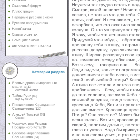
Неужели так трудно встать и под
Сказочный форум
Смотри, какой нашелся! Нечего т
Иллюстрации
хозяев, не только что для тебя. О
Народные русские сказки
прочь, собака! И незнакомец, не
Русские народные ска...
оскорблен, что его охватило жел
НаноСказка
колдуна. Он-то уж придумает ср
Я хочу, чтобы эта женщина стала
Сказки о цветах
Придумай что-нибудь,—обратился
Немецкие сказки
превращу тебя в птицу, в огромн
АФРИКАНСКИЕ СКАЗКИ
унесешь девушку, куда захочешь
птицу. Широко развернув свои кр
по- качиваясь между облаками, 
Вот я лечу,— говорила она.— Вот
Люди видели, как летит огромна
Категории раздела
доносящиеся с неба слова, в ис
такой необычайной птицы? Како
Еловые дрова и мороженые
А птица все летела и летела впе
маслята
[43]
приближаюсь... Лечу, чтобы отом
Анатолий Онегов
до того селения, где жила Хебо
Тайны Руси
[80]
хижиной девушки, птица запела,
Кир Булычев
красавица Хебо, Вот и я прилете
Приключения Карандаша и
Самоделкина
[120]
дальше вместе. Красавица просну
Птица? Она зовет ее? Может быть
Алексей Толстой
[79]
Сказки
ослышалась. Вот и я, красавица 
Чоки-чок, или Рыцарь
скорей, полетим дальше, вместе
Прозрачного Кота
[36]
глаза от ужаса. Надо бы крикнуть
Весёлое мореплавание
и не пошевельнуться, и рта не ра
Солнышкина
[54]
темноты слышался голос: Разве 