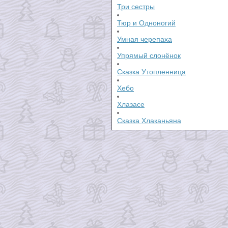
Три сестры
Тюр и Одноногий
Умная черепаха
Упрямый слонёнок
Сказка Утопленница
Хебо
Хлазасе
Сказка Хлаканьяна