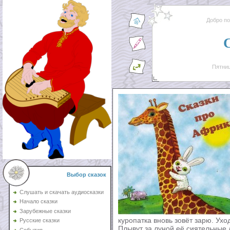
Добро п
Пятниц
Выбор сказок
Слушать и скачать аудиосказки
Начало сказки
Зарубежные сказки
куропатка вновь зовёт зарю. Ухо
Русские сказки
Плывут за луной её сиятельные д
События