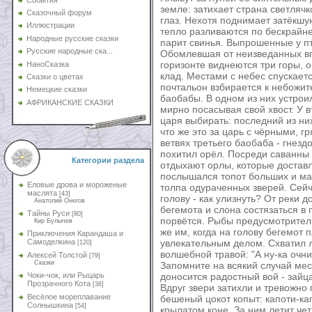
земле: затихает страна светлячк
Сказочный форум
глаз. Нехотя поднимает затёкш
Иллюстрации
тепло разливаются по бескрайне
Народные русские сказки
парит свинья. Выпрошенные у п
Русские народные ска...
Обомлевшая от неизведанных вп
горизонте виднеются три горы, 
НаноСказка
клад. Местами с небес спускаетс
Сказки о цветах
почтальон взбирается к небожит
Немецкие сказки
баобабы. В одном из них устрои
АФРИКАНСКИЕ СКАЗКИ
мирно посасывая свой хвост. У в
царя выбирать: последний из ни
что же это за царь с чёрными, 
ветвях третьего баобаба - гнезд
похитил орёл. Посреди саванны -
Категории раздела
отдыхают орлы, которые доставл
послышался топот больших и ма
Еловые дрова и мороженые
толпа одураченных зверей. Сейч
маслята
[43]
голову - как улизнуть? От реки д
Анатолий Онегов
бегемота и слона состязаться в 
Тайны Руси
[80]
порвётся. Рыбы предусмотритель
Кир Булычев
же им, когда на голову бегемот
Приключения Карандаша и
Самоделкина
увлекательным делом. Схватил л
[120]
волшебной травой: "А ну-ка очн
Алексей Толстой
[79]
Сказки
Запомните на всякий случай мес
Чоки-чок, или Рыцарь
доносится радостный вой - зайца
Прозрачного Кота
[36]
Вдруг звери затихли и тревожно
Весёлое мореплавание
бешеный цокот копыт: капоти-ка
Солнышкина
[54]
крылатом коне. За ним летит че