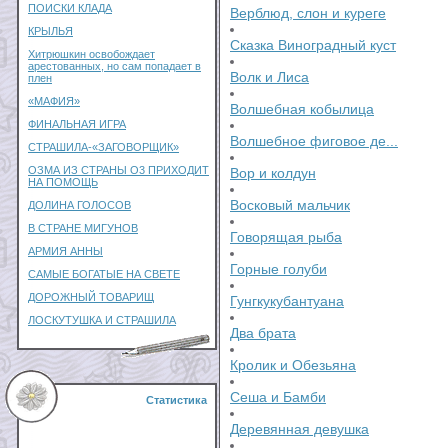
ПОИСКИ КЛАДА
Верблюд, слон и куреге
КРЫЛЬЯ
Сказка Виноградный куст
Хитрюшкин освобождает
арестованных, но сам попадает в
Волк и Лиса
плен
«МАФИЯ»
Волшебная кобылица
ФИНАЛЬНАЯ ИГРА
Волшебное фиговое де...
СТРАШИЛА-«ЗАГОВОРЩИК»
ОЗМА ИЗ СТРАНЫ О3 ПРИХОДИТ
Вор и колдун
НА ПОМОЩЬ
Восковый мальчик
ДОЛИНА ГОЛОСОВ
В СТРАНЕ МИГУНОВ
Говорящая рыба
АРМИЯ АННЫ
Горные голуби
САМЫЕ БОГАТЫЕ НА СВЕТЕ
ДОРОЖНЫЙ ТОВАРИЩ
Гунгкукубантуана
ЛОСКУТУШКА И СТРАШИЛА
Два брата
Кролик и Обезьяна
Сеша и Бамби
Статистика
Деревянная девушка