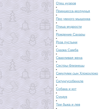
Отец нуэров
Принцесса-молчунья
Про умного мышонка
Птица мудрости
Рождение Сахары
Роза пустыни
Сказка Самба
Сварливая жена
Сестры-близнецы
Сикулуми сын Хлокохлоко
Ситунгусобенхле
Собака и кот
Сундук
Три быка и лев