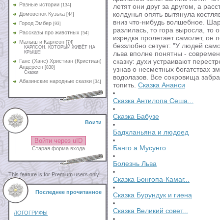
Разные истории
[134]
летят они друг за другом, а рас
колдунья опять вытянула костля
Домовенок Кузька
[44]
вниз что-нибудь волшебное. Шар
Город Эмбер
[93]
разлилась, то гора выросла, то 
Рассказы про животных
[54]
изредка пролетает самолет, он 
Малыш и Карлсон
[74]
беззлобно сетует: "У людей сам
КАРЛСОН, КОТОРЫЙ ЖИВЁТ НА
КРЫШЕ!
льва вполне понятны - совреме
сказку: духи устраивают перестр
Ганс (Ханс) Христиан (Кристиан)
Андерсен
[830]
узнав о несметных богатствах з
Сказки
водолазов. Все сокровища забр
Абазинские народные сказки
[34]
топить.
Сказка Ананси
Сказка Антилопа Сеша...
Сказка Бабузе
Воити
Бадхланьяна и людоед
Войти через uID
Банго а Мусунго
Старая форма входа
Болезнь Льва
This feature is for Premium users only!
Сказка Бонгопа-Камаг...
Последнее прочитанное
Сказка Бурундук и гиена
Сказка Великий совет...
ЛОГОГРИФЫ