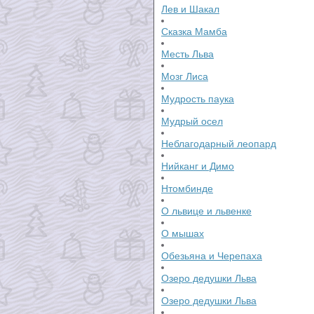
Лев и Шакал
Сказка Мамба
Месть Льва
Мозг Лиса
Мудрость паука
Мудрый осел
Неблагодарный леопард
Нийканг и Димо
Нтомбинде
О львице и львенке
О мышах
Обезьяна и Черепаха
Озеро дедушки Льва
Озеро дедушки Льва