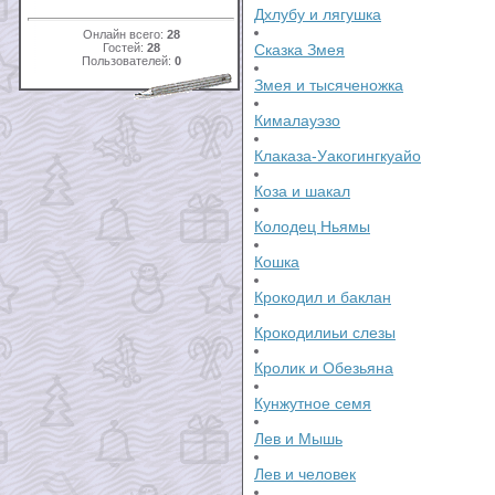
Дхлубу и лягушка
Онлайн всего:
28
Гостей:
28
Сказка Змея
Пользователей:
0
Змея и тысяченожка
Кималауэзо
Клаказа-Уакогингкуайо
Коза и шакал
Колодец Ньямы
Кошка
Крокодил и баклан
Крокодилиьи слезы
Кролик и Обезьяна
Кунжутное семя
Лев и Мышь
Лев и человек